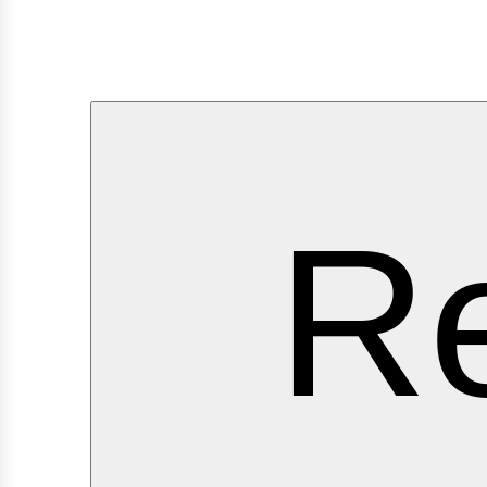
erv
Re