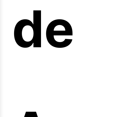
arr
de