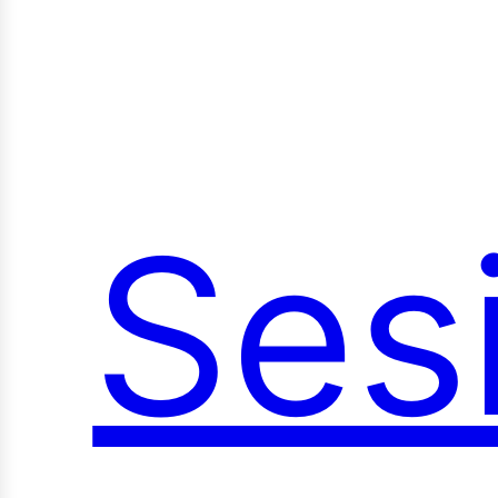
Ses
oci