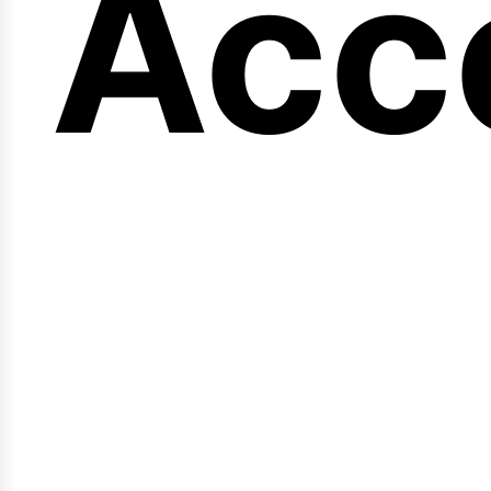
eng
Acc