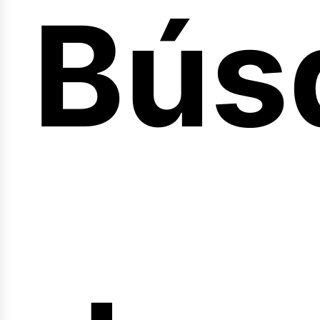
Bús
nici