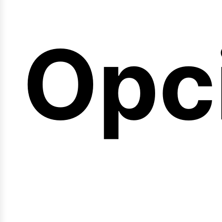
emi
Opc