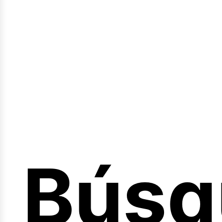
Sesió
Búsq