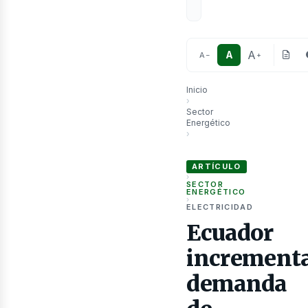
A
A
A
−
+
Inicio
›
Sector
Energético
›
as
Ecuador incrementará demand
ARTÍCULO
›
SECTOR
ENERGÉTICO
›
ELECTRICIDAD
Ecuador
increment
demanda