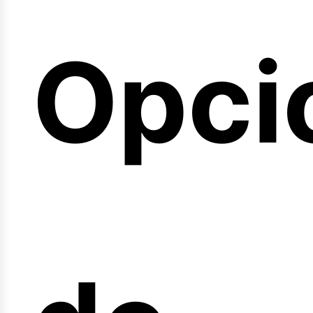
emin
Opci
arre