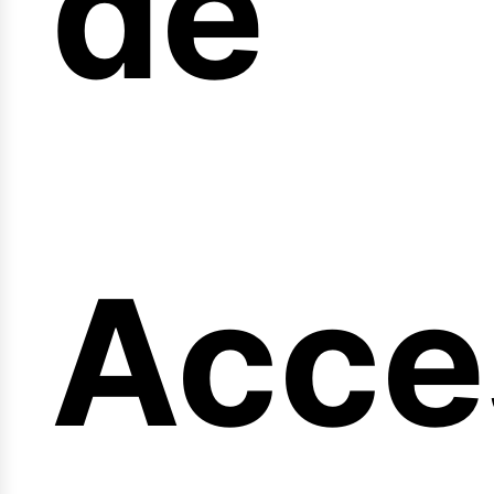
de
eng
Acce