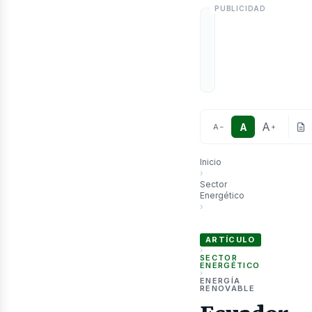
etró
A
A
A
−
+
Inicio
›
Sector
Energético
›
Ecuador trabaja en la trans
ARTÍCULO
›
SECTOR
ENERGÉTICO
›
ENERGÍA
RENOVABLE