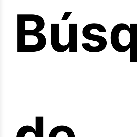
Bús
nicio
de