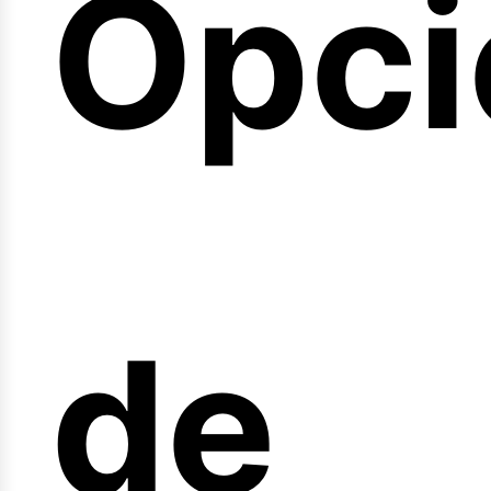
Opci
arre
de