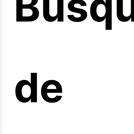
Búsq
icio
de