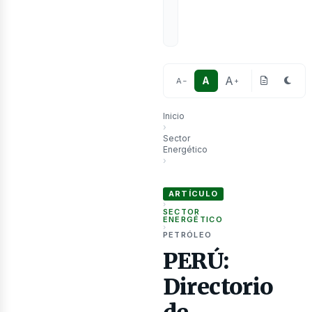
A
A
A
−
+
Inicio
as
›
Sector
Energético
›
PERÚ: Directorio de Petroperú da u
ARTÍCULO
›
SECTOR
ENERGÉTICO
›
PETRÓLEO
PERÚ:
Directorio