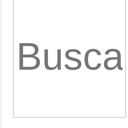
mple
ibr