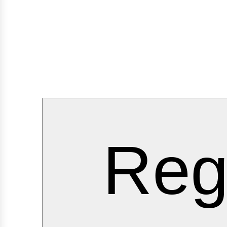
ervici
Reg