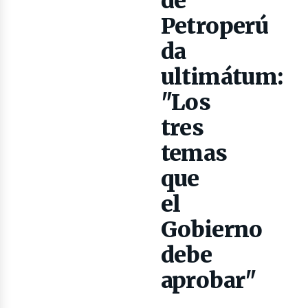
de
Petroperú
da
lectri
ultimátum:
"Los
tres
temas
que
el
Gobierno
debe
aprobar"