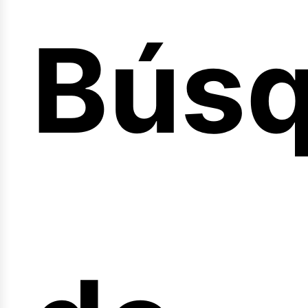
Bús
nicio