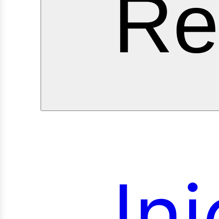
ervi
Re
Ini