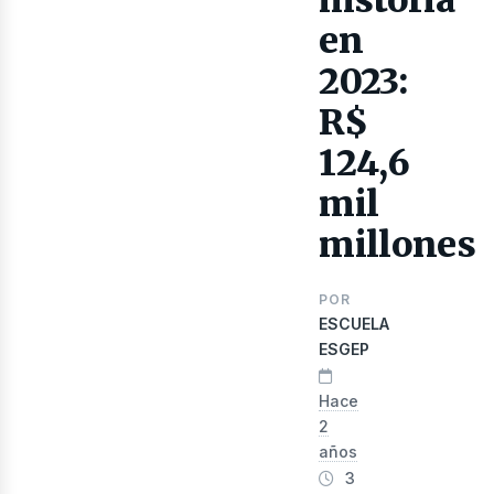
lect
historia
en
2023:
R$
124,6
mil
millones
POR
ESCUELA
ESGEP
Hace
2
años
3