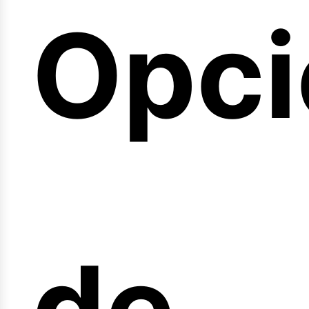
Opci
arre
de