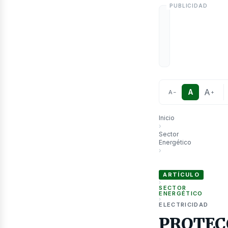
etró
A
A
A
−
+
Inicio
›
Sector
Energético
›
PROTECCIÓN DE SIST
ARTÍCULO
›
SECTOR
ENERGÉTICO
›
ELECTRICIDAD
PROTEC