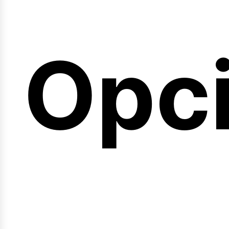
emi
Opc