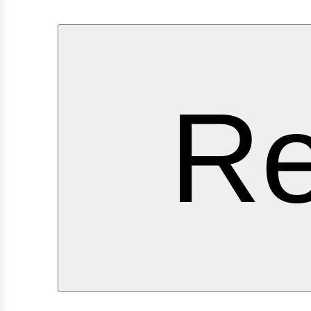
ervi
Re