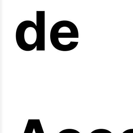
arr
de