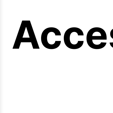
ng
Acce