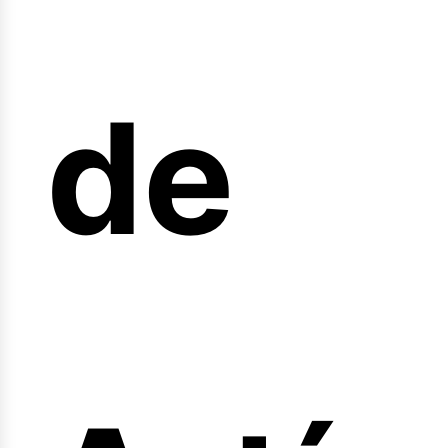
de
fert