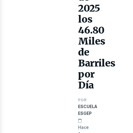
2025
los
46.80
Miles
de
Barriles
por
Día
nerg
POR
ESCUELA
ESGEP
Hace