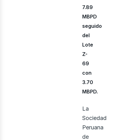
7.89
MBPD
bus
seguido
del
Lote
Z-
69
con
3.70
MBPD.
La
Sociedad
Peruana
de