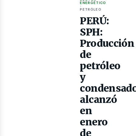
as
ENERGÉTICO
›
PETRÓLEO
PERÚ:
SPH:
Producción
de
petróleo
y
condensad
alcanzó
lectr
en
enero
de