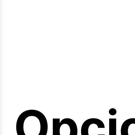
emin
Opci