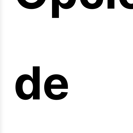
arre
de