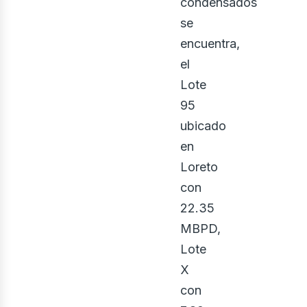
condensados
se
encuentra,
el
Lote
95
ubicado
en
Loreto
con
22.35
MBPD,
Lote
X
con