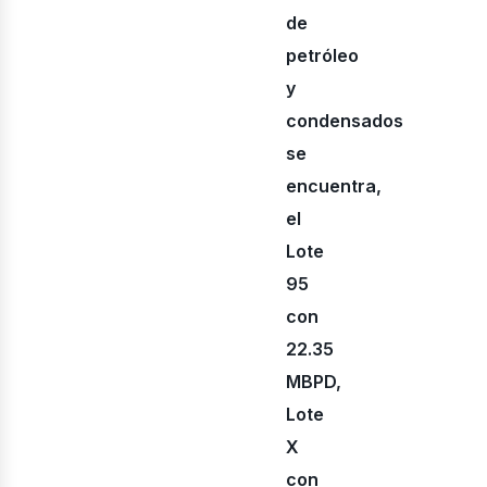
de
petróleo
y
condensados
se
encuentra,
inerí
el
Lote
95
con
22.35
MBPD,
Lote
X
con