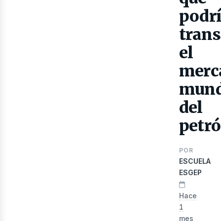
podr
tran
el
lec
merc
mund
del
petró
POR
ESCUELA
ESGEP
Hace
1
mes