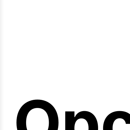
emi
Opc