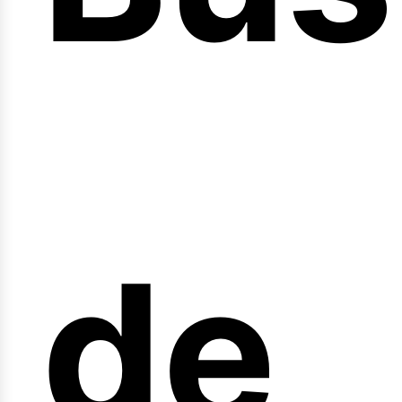
nici
de