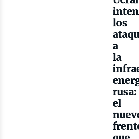
Ucra
Gas
inten
los
ataq
a
la
infra
energ
rusa:
el
nuev
frent
que