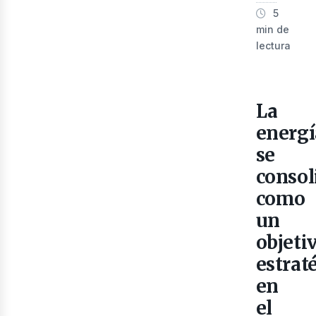
5
min de
lectura
La
energí
ner
se
consol
como
un
objeti
estrat
en
el