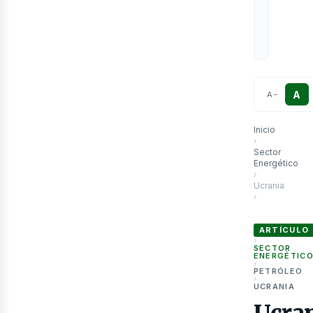
etr
A
A
−
Inicio
›
Sector
Energético
›
Ucrania
›
Ucrania intens
ARTÍCULO
›
SECTOR
ENERGÉTIC
›
PETRÓLEO
›
UCRANIA