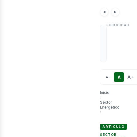
etr
Noticias
Artículos
◀
▶
A
A
A
−
+
Inicio
›
Sector
Energético
›
URUGUAY: Uruguay, ¿
ARTÍCULO
›
SECTOR