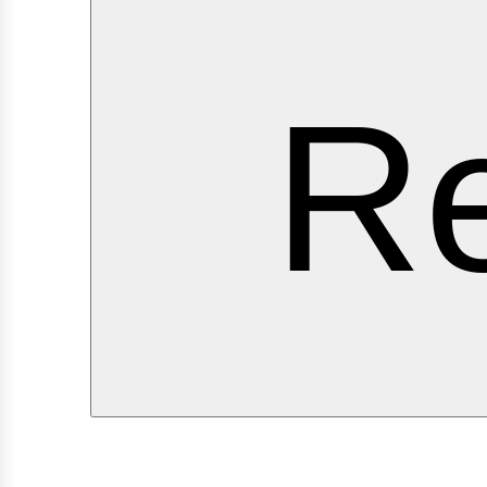
erv
Re