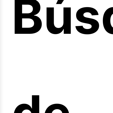
Bús
nici
de