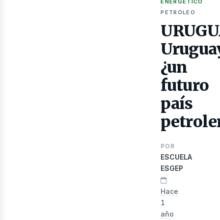
ENERGÉTICO
›
PETRÓLEO
as
URUGU
Uruguay
¿un
futuro
país
petrole
POR
ESCUELA
ESGEP
Hace
1
año