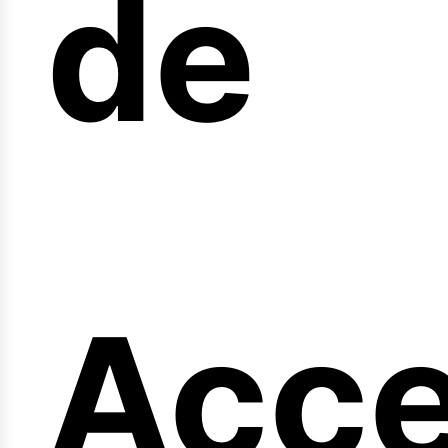
arre
de
Acc