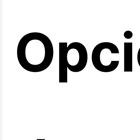
emin
Opci