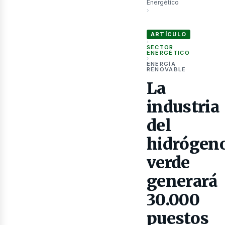
Energético
›
La industria del hidróge
ARTÍCULO
as
›
SECTOR
ENERGÉTICO
›
ENERGÍA
RENOVABLE
La
industria
del
hidrógen
verde
generará
30.000
puestos