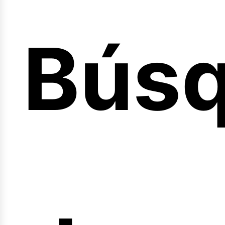
Bús
nicio