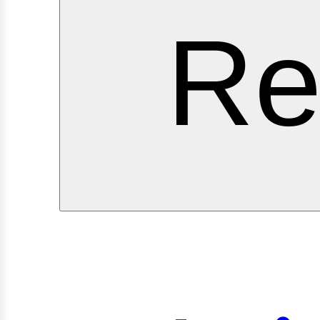
ervi
Re