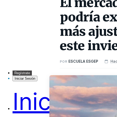
El mercad
podría ex
más ajus
este invi
ESCUELA ESGEP
Hac
POR
Regístrate
Iniciar Sesión
Inicio