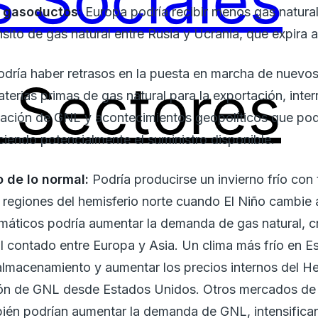
 Sociales
e gasoductos:
Europa podría recibir menos gas natura
nsito de gas natural entre Rusia y Ucrania, que expira 
odría haber retrasos en la puesta en marcha de nuevo
Sectores
aterias primas de gas natural para la exportación, inte
tación de GNL y acontecimientos geopolíticos que podrí
iendo potencialmente el suministro disponible.
 de lo normal:
Podría producirse un invierno frío con 
 regiones del hemisferio norte cuando El Niño cambie 
imáticos podría aumentar la demanda de gas natural,
al contado entre Europa y Asia. Un clima más frío en 
 almacenamiento y aumentar los precios internos del He
ción de GNL desde Estados Unidos. Otros mercados de
bién podrían aumentar la demanda de GNL, intensifica