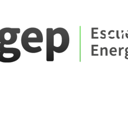
ate_fare
E