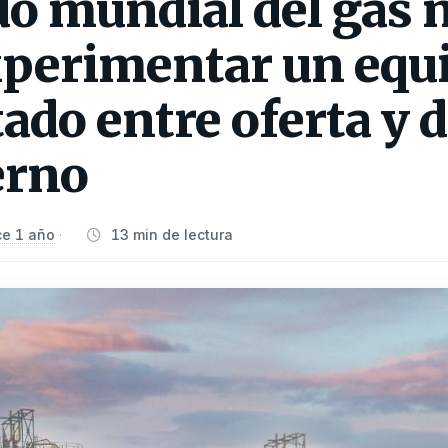
o mundial del gas 
perimentar un equi
tado entre oferta y
erno
e 1 año
13 min de lectura
·