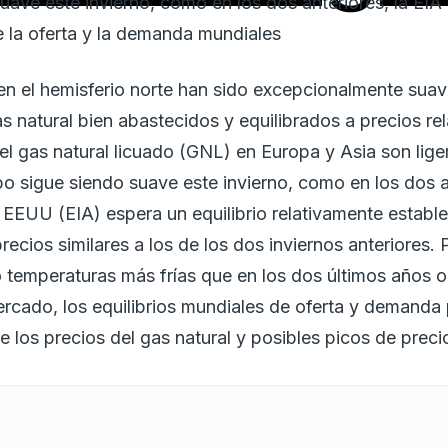
suave este invierno, como en los dos anteriores, la EIA 
e la oferta y la demanda mundiales
 en el hemisferio norte han sido excepcionalmente sua
 natural bien abastecidos y equilibrados a precios re
del gas natural licuado (GNL) en Europa y Asia son lig
po sigue siendo suave este invierno, como en los dos an
EEUU (EIA) espera un equilibrio relativamente estable e
cios similares a los de los dos inviernos anteriores. 
 temperaturas más frías que en los dos últimos años o
ercado, los equilibrios mundiales de oferta y demanda 
los precios del gas natural y posibles picos de preci
os