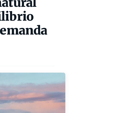
natural
librio
 demanda