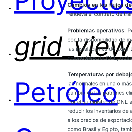
Proyectos
Cambios en los flujos d
renueva el contrato de trá
Problemas operativos:
P
grid_view
con la disponibilidad de m
las instalaciones de expor
comerciales de GNL, reduc
Temperaturas por debajo
Petróleo
las normales en una o más
cambio en los patrones cl
por el suministro de GNL 
reducir los inventarios de
a los precios de exporta
como Brasil y Egipto, tam