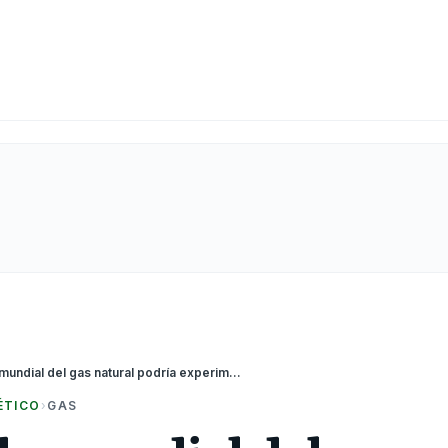
El mercado mundial del gas natural podría experimentar un equilibrio más ajustado entre oferta y demanda este invierno
ÉTICO
›
GAS