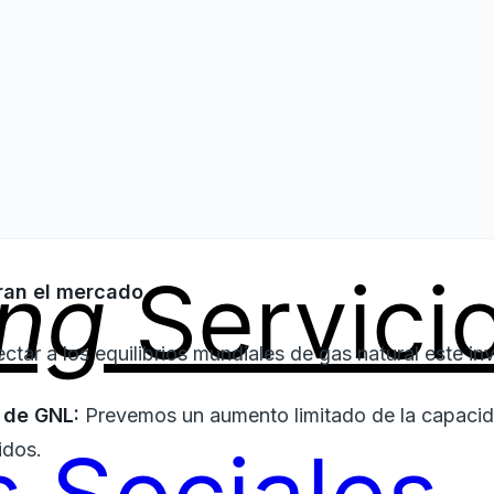
ing
Servici
ran el mercado
ctar a los equilibrios mundiales de gas natural este inv
 de GNL:
Prevemos un aumento limitado de la capacid
idos.