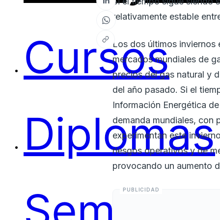
Si el tiempo sigue siendo 
relativamente estable entr
Cursos
Los dos últimos inviernos
mercados mundiales de gas
precios del gas natural y 
del año pasado. Si el tiem
Información Energética de 
Diplomas
demanda mundiales, con pre
experimentan este invierno
riesgos operativos y de m
provocando un aumento de 
Seminari