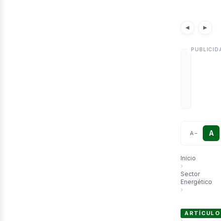
etr
Notici
◀
▶
A
A
−
Inicio
›
Sector
Energético
›
El petróleo u
ARTÍCULO
›