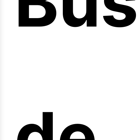
Bús
nici
de