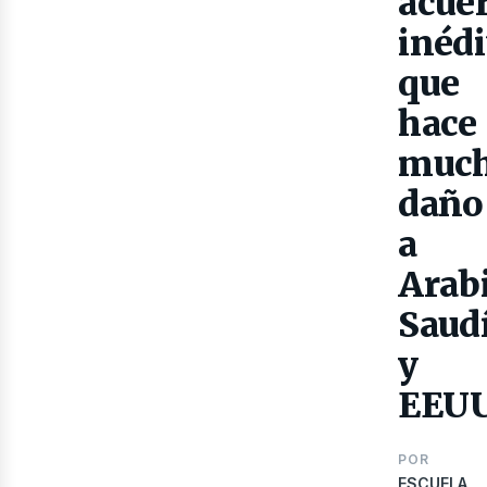
acue
inédi
que
hace
muc
daño
a
lec
Arab
Saud
y
EEU
POR
ESCUELA