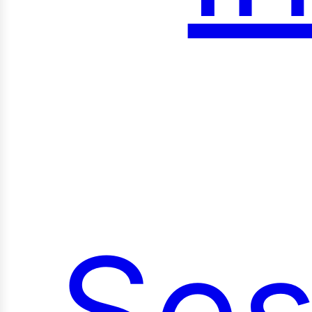
roy
Ses