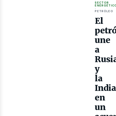
SECTOR
ENERGÉTIC
›
PETRÓLEO
El
petr
Gas
une
a
Rusi
y
la
India
en
un