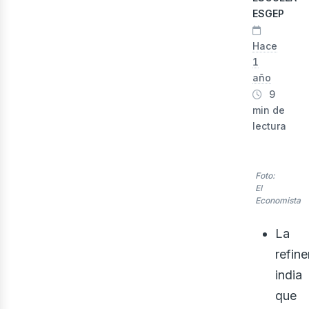
ESGEP
Hace
1
año
9
min de
lectura
Foto:
El
Economista
La
refine
india
que