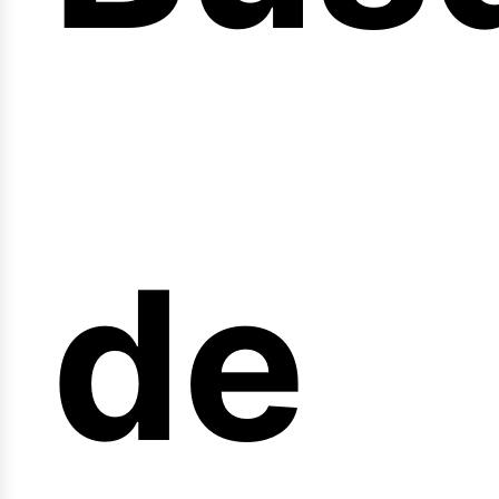
nici
de