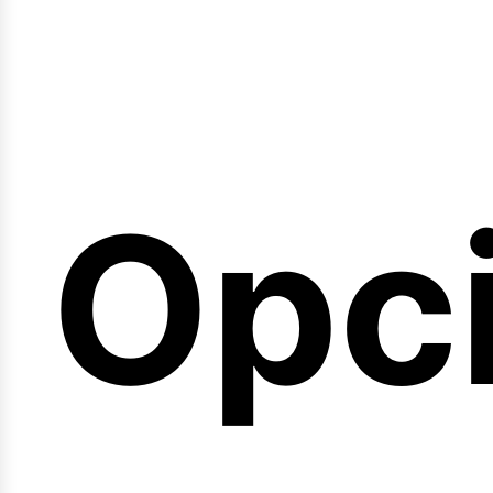
emi
Opc