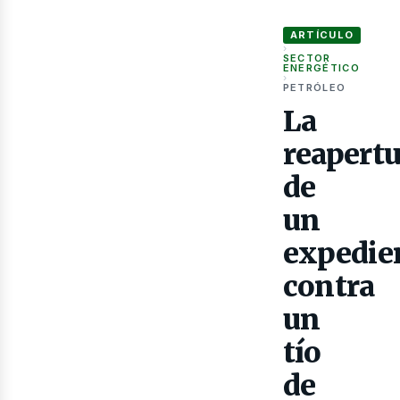
La reapertura de un e
ARTÍCULO
›
SECTOR
ENERGÉTICO
as
›
PETRÓLEO
La
reapert
de
un
expedie
contra
un
tío
de