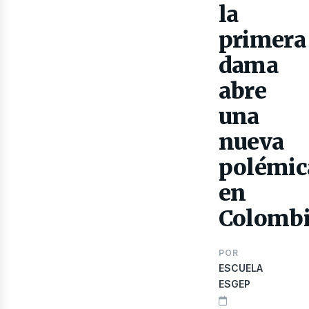
la
primera
dama
abre
lect
una
nueva
polémic
en
Colomb
POR
ESCUELA
ESGEP