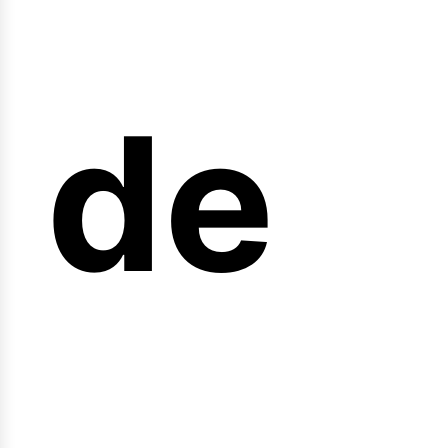
arr
de