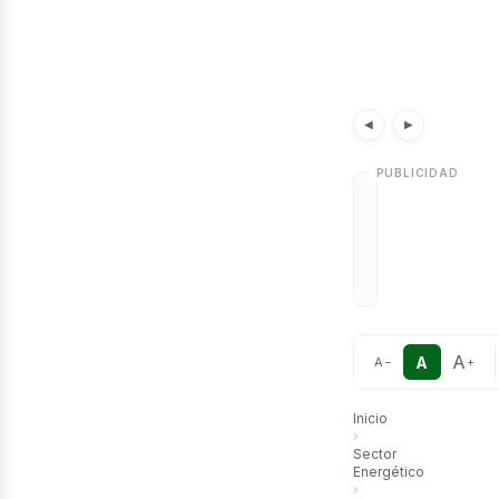
etr
Noticias
Ar
◀
▶
A
A
A
−
+
Inicio
›
Sector
Energético
›