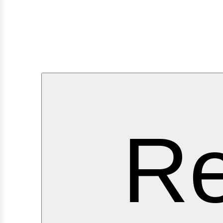
ervi
Re