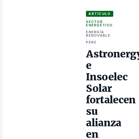
as
Astronergy e Insoelec Solar
ARTÍCULO
›
SECTOR
ENERGÉTICO
›
ENERGÍA
RENOVABLE
›
PERÚ
Astronerg
e
Insoelec
Solar
fortalecen
su
alianza
en