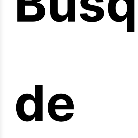
Búsq
nicio
de