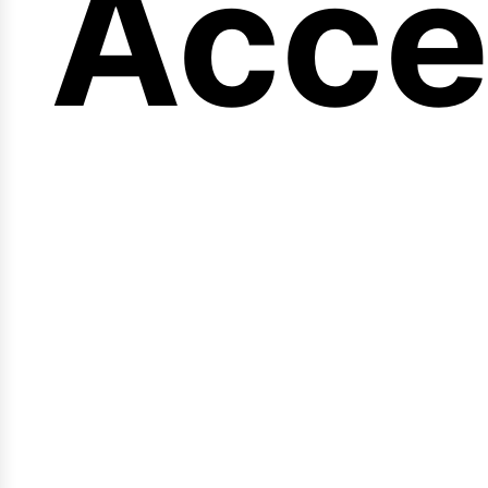
eng
Acce