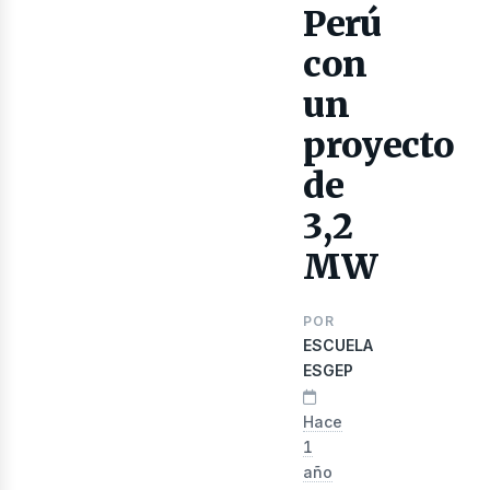
lectr
Perú
con
un
proyecto
de
3,2
MW
POR
ESCUELA
ESGEP
Hace
1
año