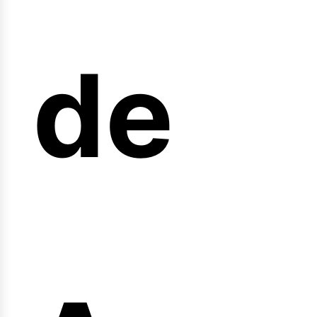
arre
de