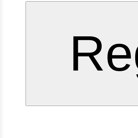
ervi
Re