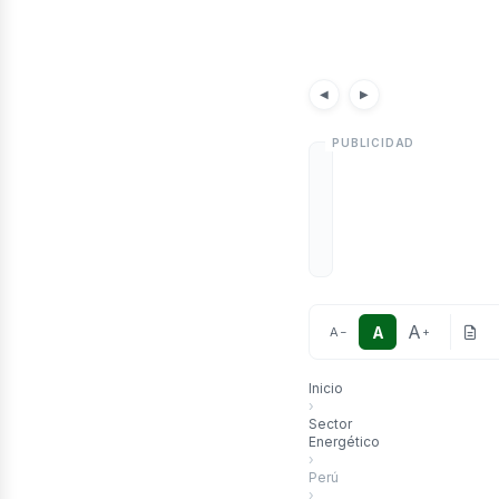
etró
Noticias
Artículos
Noticia
◀
▶
A
A
A
−
+
Inicio
›
Sector
Energético
›
Perú
›