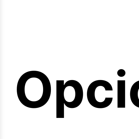
emin
Opci