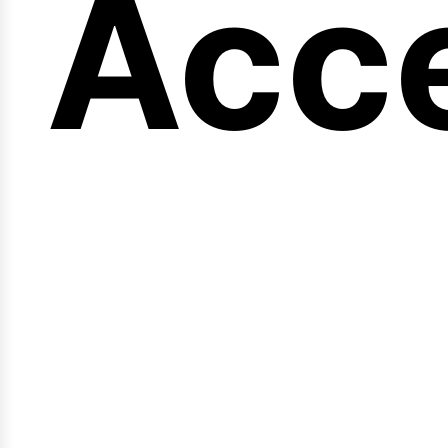
eng
Acc