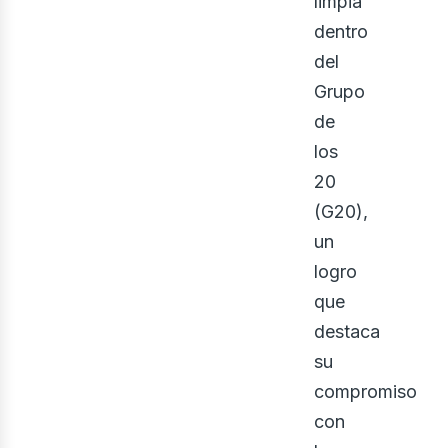
limpia
dentro
del
Grupo
eno
de
los
20
(G20),
un
logro
que
destaca
su
compromiso
con