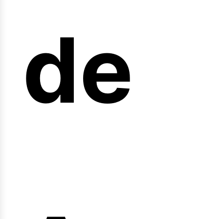
arr
de