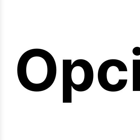
emi
Opc