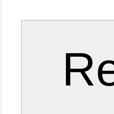
ervi
Re