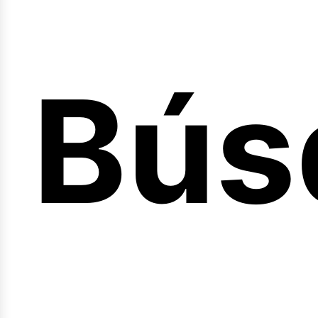
Bús
nici