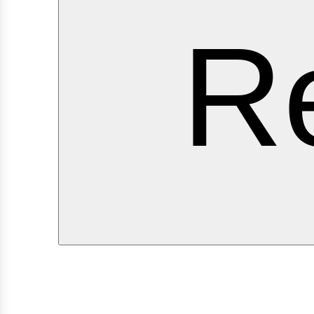
erv
Re