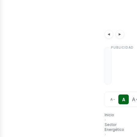
etr
Noticias
◀
▶
A
A
A
−
Inicio
›
Sector
Energético
›