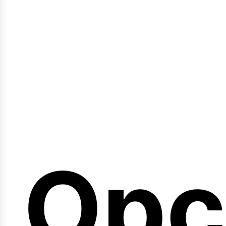
emi
Opc