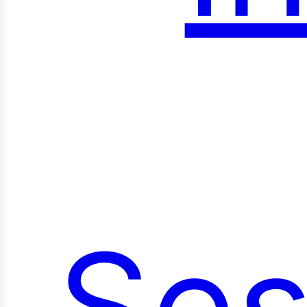
roy
Ses