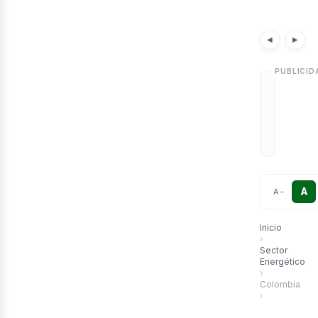
etr
Notici
◀
▶
A
A
−
Inicio
›
Sector
Energético
›
Colombia
›
El Impacto Ec