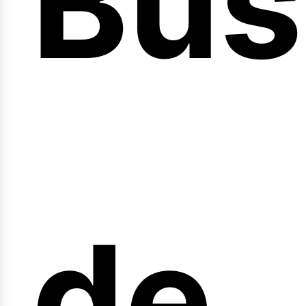
Bús
nici
de