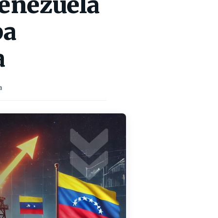
Venezuela
pa
a
a