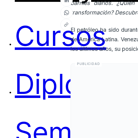
barriles diarios. ¿Qui
transformación? Descubre
Cursos
El petróleo ha sido duran
de América Latina. Venezu
los últimos años, su posic
Diplomas
Seminari