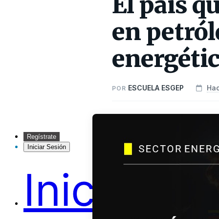
El país q
en petról
energétic
ESCUELA ESGEP
Hac
POR
Regístrate
Iniciar Sesión
Inicio