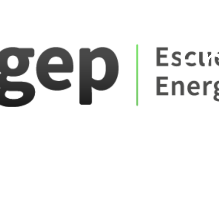
ate_fare
E