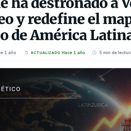
ue ha destronado a 
eo y redefine el ma
o de América Latin
e 1 año
Hace 1 año
5 min de lectur
·
ACTUALIZADO