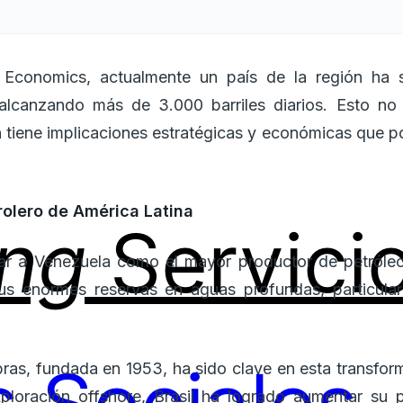
 Economics, actualmente un país de la región ha 
alcanzando más de 3.000 barriles diarios. Esto no
n tiene implicaciones estratégicas y económicas que po
trolero de América Latina
ing
Servici
zar a Venezuela como el mayor productor de petróleo 
sus enormes reservas en aguas profundas, particula
obras, fundada en 1953, ha sido clave en esta transfor
ploración offshore, Brasil ha logrado aumentar su 