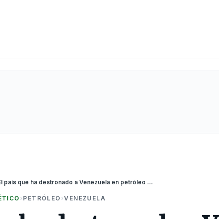
El país que ha destronado a Venezuela en petróleo y redefine el mapa energético de América Latina
ÉTICO
›
PETRÓLEO
›
VENEZUELA