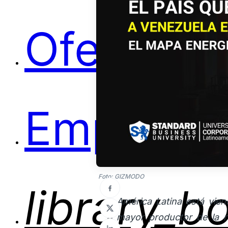
Ofertas
Empleos
Foto: GIZMODO
library_b
América Latina está vien
mayor productor de la r