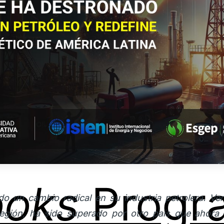
ooks
Progr
do un cambio radical en su industria petrolera. Ven
egión, ha sido superado por otro país que ahora