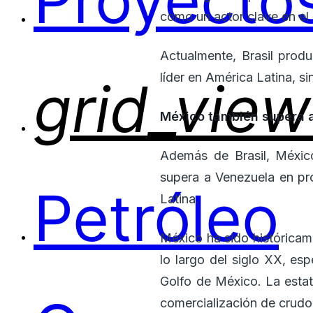
Proyectos
como un actor clave en el
Actualmente, Brasil produ
líder en América Latina, s
grid_view
México también supera 
Además de Brasil, México
supera a Venezuela en pro
Petróleo
Latina.
México ha sido históricam
lo largo del siglo XX, es
Golfo de México. La esta
comercialización de crudo