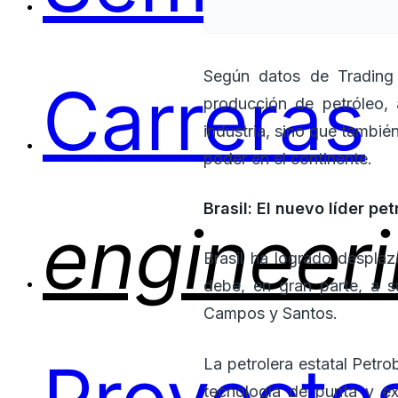
Según datos de Trading
Carreras
producción de petróleo, 
industria, sino que tambié
poder en el continente.
Brasil: El nuevo líder pe
engineer
Brasil ha logrado despla
debe, en gran parte, a 
Campos y Santos.
La petrolera estatal Petr
tecnología de punta y ex