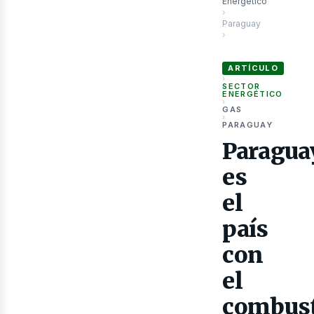
Energético
›
Paraguay
›
Paraguay es el país c
ARTÍCULO
›
as
SECTOR
ENERGÉTICO
›
GAS
›
PARAGUAY
Paragua
es
el
país
con
el
combust