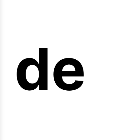
arr
de