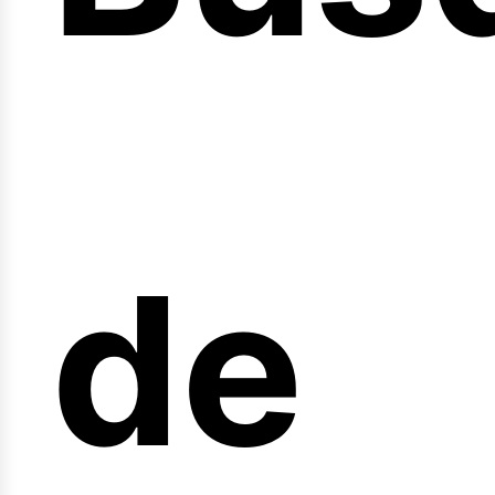
nici
de