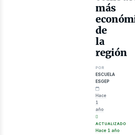
más
económ
de
la
lect
región
POR
ESCUELA
ESGEP
Hace
1
año
ACTUALIZADO
Hace 1 año