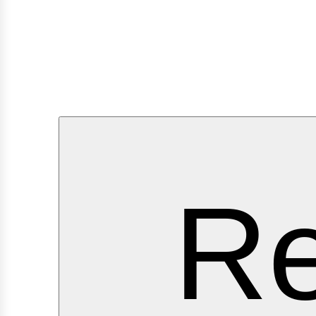
ervi
Re