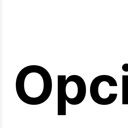
emi
Opc