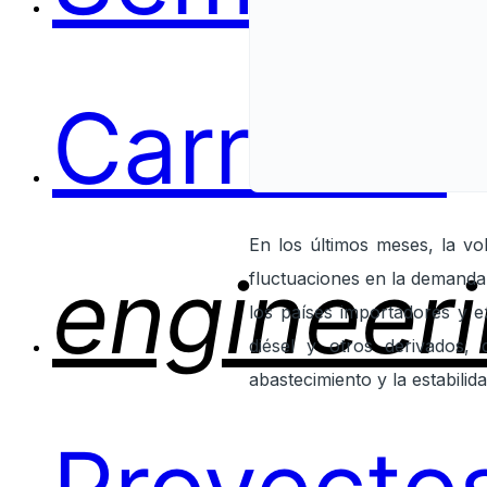
Carreras
En los últimos meses, la vol
engineer
fluctuaciones en la demanda
los países importadores y 
diésel y otros derivados, 
abastecimiento y la estabili