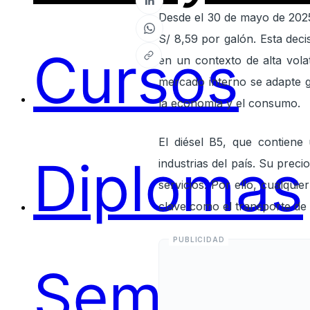
Desde el 30 de mayo de 2025,
S/ 8,59 por galón. Esta dec
Cursos
en un contexto de alta volat
mercado interno se adapte g
la economía y el consumo.
El diésel B5, que contiene
Diplomas
industrias del país. Su preci
servicios. Por ello, cualquie
clave como el transporte de 
Seminari