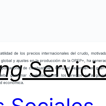
atilidad de los precios internacionales del crudo, motivad
ing
Servici
 global y ajustes en la producción de la OPEP+, ha gener
exportadores de combustibles. Perú, al depender en gran 
debe gestionar cuidadosamente los precios para garant
dad económica.