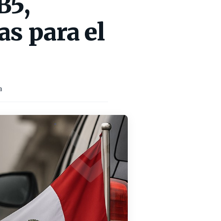
B5,
as para el
a