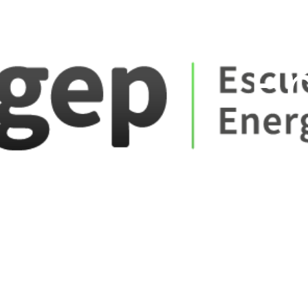
ate_fare
E