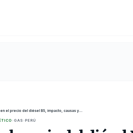
Ajuste en el precio del diésel B5, impacto, causas y perspectivas para el mercado peruano
ÉTICO
›
GAS
›
PERÚ