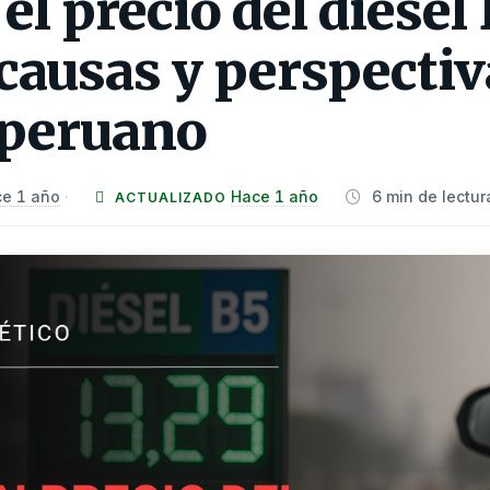
el precio del diésel 
causas y perspectiv
peruano
e 1 año
Hace 1 año
6 min de lectur
·
ACTUALIZADO