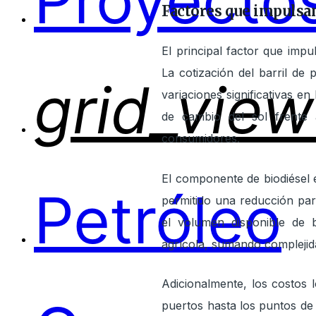
Proyectos
Factores que impulsan 
El principal factor que impu
La cotización del barril de
grid_view
variaciones significativas e
de cambio del sol frente 
consumidores.
El componente de biodiésel e
Petróleo
permitido una reducción par
el volumen disponible de b
agrícola, sumando complejida
Adicionalmente, los costos l
puertos hasta los puntos de