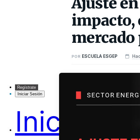
Ajuste en 
impacto, 
mercado 
ESCUELA ESGEP
Hac
POR
Regístrate
Iniciar Sesión
Inicio