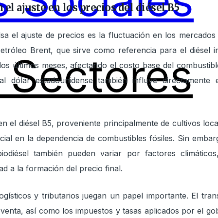
 Sociales
el ajuste en los precios del diésel B5
lsa el ajuste de precios es la fluctuación en los mercados 
 petróleo Brent, que sirve como referencia para el diésel
Sectores
n los últimos meses, afectando el costo base del combustibl
al dólar estadounidense también influye directamente e
n el diésel B5, proveniente principalmente de cultivos loc
cial en la dependencia de combustibles fósiles. Sin embar
iodiésel también pueden variar por factores climáticos,
d a la formación del precio final.
ogísticos y tributarios juegan un papel importante. El tran
 venta, así como los impuestos y tasas aplicados por el g