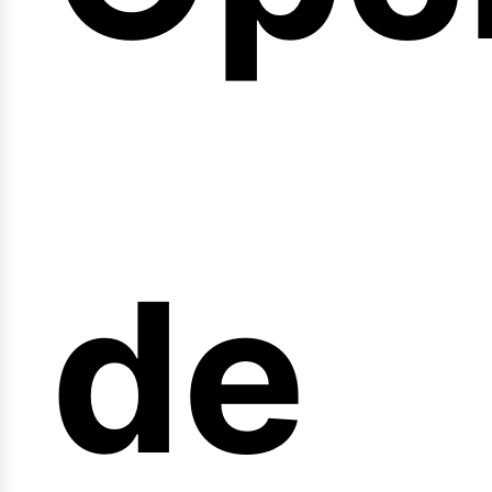
arr
de