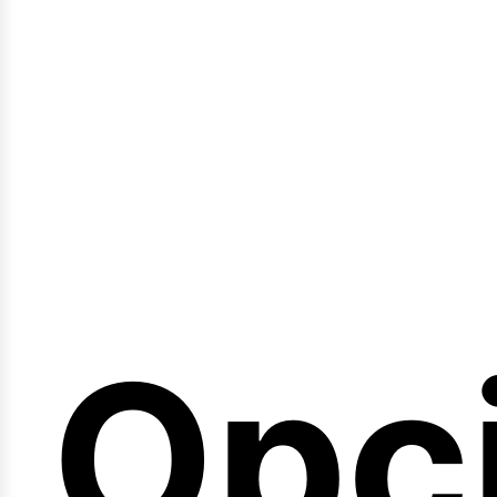
emi
Opc