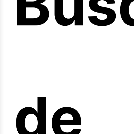
Bús
nici
de