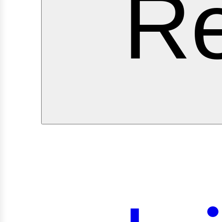
ervi
Re