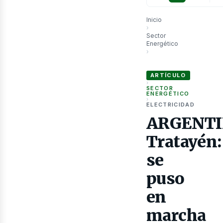
Inicio
›
Sector
Energético
›
ARGENTINA: Tratayén: se 
ARTÍCULO
as
›
SECTOR
ENERGÉTICO
›
ELECTRICIDAD
ARGENTI
Tratayén:
se
puso
en
marcha