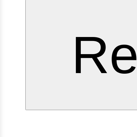
ervi
Re