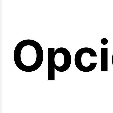
emin
Opci