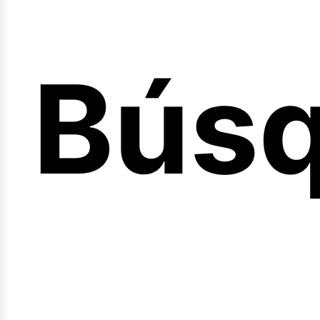
Bús
nicio