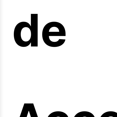
arre
de