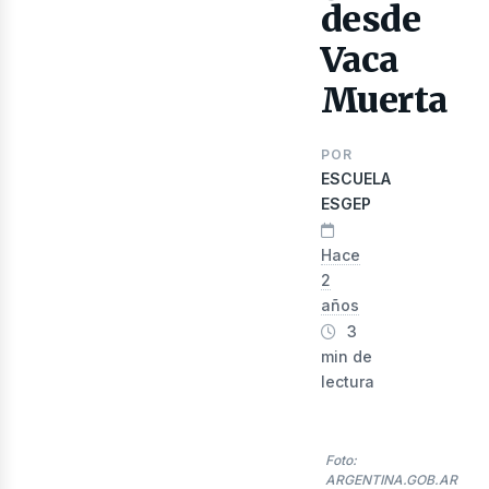
desde
Vaca
Muerta
POR
nerg
ESCUELA
ESGEP
Hace
2
años
3
min de
lectura
Foto:
ARGENTINA.GOB.AR