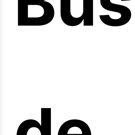
Bús
nici
de