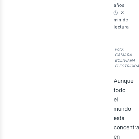
años
8
min de
lectura
Foto:
CAMARA
BOLIVIANA
ELECTRICID
lec
Aunque
todo
el
mundo
está
concentr
en