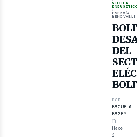
SECTOR
ENERGÉTIC
›
ENERGÍA
RENOVABLE
BOLI
DESA
Gas
DEL
SEC
ELÉ
BOLI
POR
ESCUELA
ESGEP
Hace
2