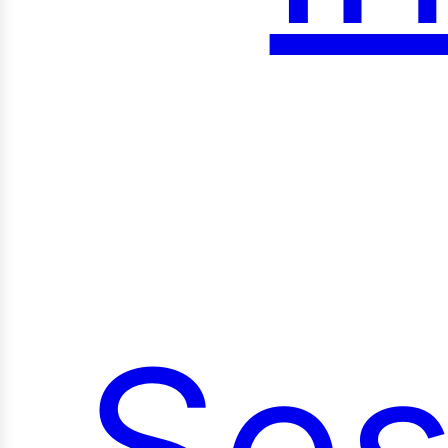
roy
Ses