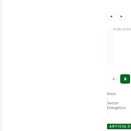
etr
Noticias
Artículos
Notici
◀
▶
A
A
−
Inicio
›
Sector
Energético
›
BOLIVIA: DE
ARTÍCULO
›