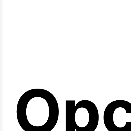
emi
Opc