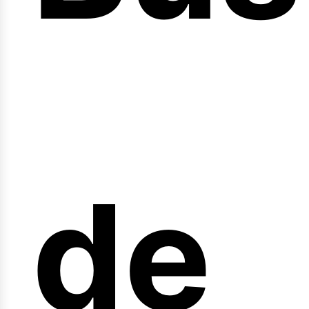
nici
de