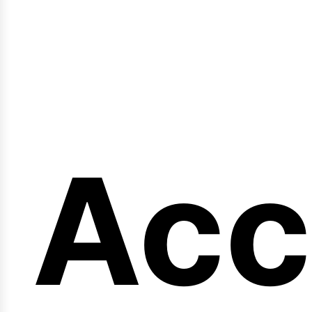
en
Acc