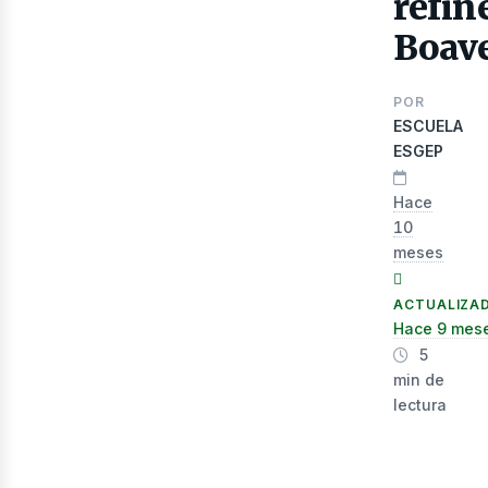
refin
lec
Boav
POR
ESCUELA
ESGEP
Hace
10
meses
ACTUALIZA
Hace 9 mes
5
min de
lectura