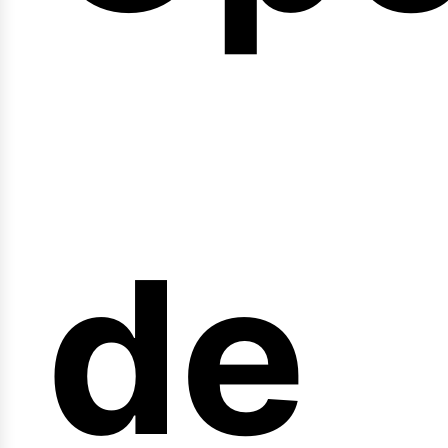
arr
de