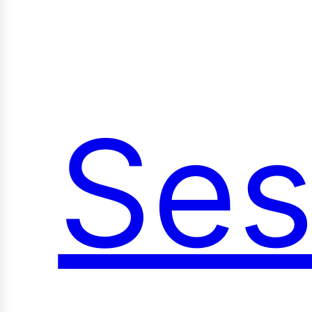
Ses
oci