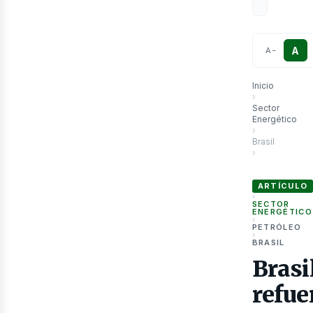
A
A
−
Inicio
›
Sector
Energético
›
Brasil
›
Brasil refuerz
ARTÍCULO
›
SECTOR
ENERGÉTICO
›
PETRÓLEO
›
BRASIL
Brasi
refue