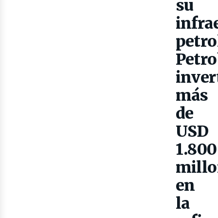
Gas
su
infra
petro
Petro
inver
más
de
USD
1.800
mill
en
la