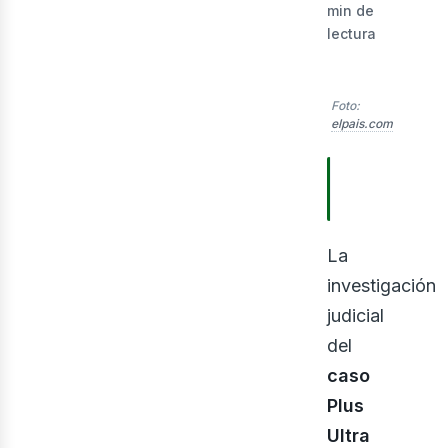
min de
lectura
Foto:
elpais.com
ner
TABLA DE
CONTENIDO
La
investigación
judicial
del
caso
Plus
Ultra