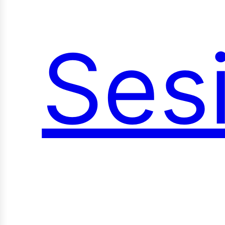
Ses
oci