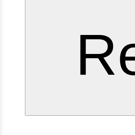
erv
Re