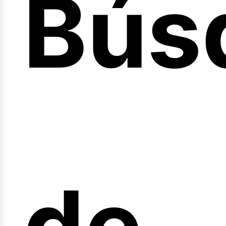
Bús
nici
de