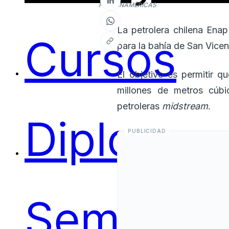
Foto: BNAMERICAS
La petrolera chilena Ena
Cursos
para la bahía de San Vicen
El objetivo es permitir q
millones de metros cúb
petroleras
midstream
.
Diplomas
Seminari