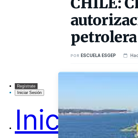
CHILE: Ch
autorizac
petrolera
ESCUELA ESGEP
Hac
POR
Regístrate
Iniciar Sesión
Inicio