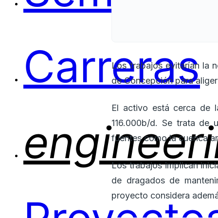
Carreras
Los trabajos evitarían la
de Concepción para aliger
El activo está cerca de
engineer
116.000b/d. Se trata de 
fuentes como la cuenca ar
Los trabajos implican ini
de dragados de manteni
proyecto considera además