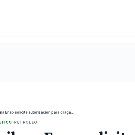
CHILE: Chilena Enap solicita autorización para dragar terminal petrolera
ÉTICO
›
PETRÓLEO