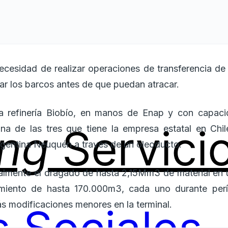
 necesidad de realizar operaciones de transferencia de
ar los barcos antes de que puedan atracar.
 la refinería Biobío, en manos de Enap y con capac
ing
Servici
una de las tres que tiene la empresa estatal en Chil
gentina Neuquén a través de un oleoducto.
cialmente el dragado de hasta 2,15Mm3 de material en
miento de hasta 170.000m3, cada uno durante perí
 modificaciones menores en la terminal.