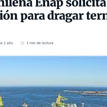
ilena Enap solicita
ión para dragar ter
e 1 año
1 min de lectura
·