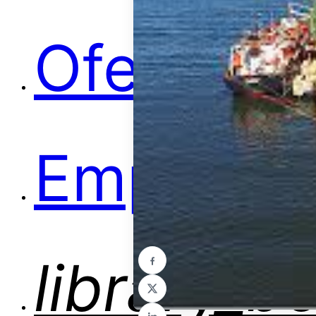
Ofertas
Empleos
library_b