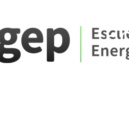
ate_fare
E