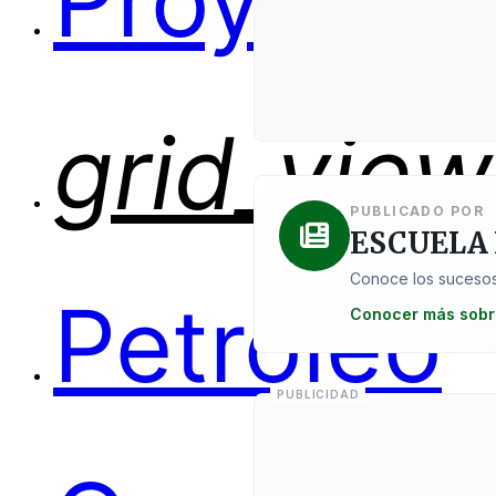
Proyectos
grid_view
PUBLICADO POR
ESCUELA
Conoce los sucesos
Petróleo
Conocer más sobr