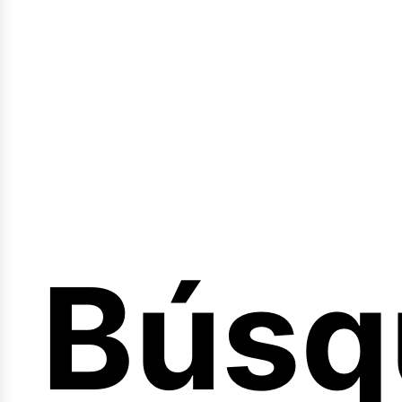
Sesió
Búsq