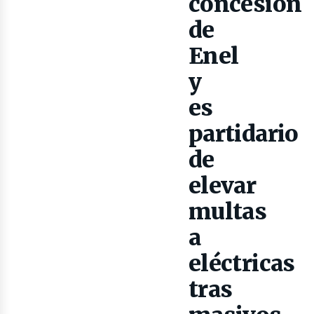
concesión
de
Enel
lectr
y
es
partidario
de
elevar
multas
a
eléctricas
tras