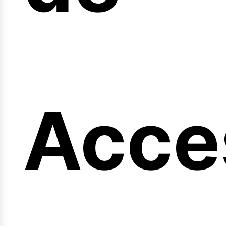
ng
Acce