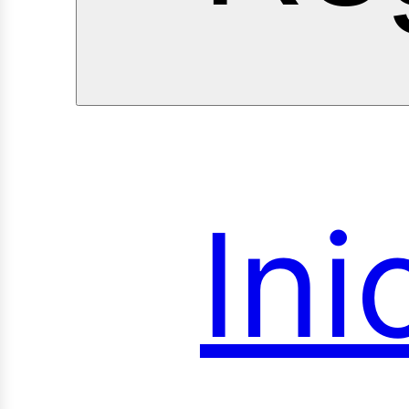
Ini
roye