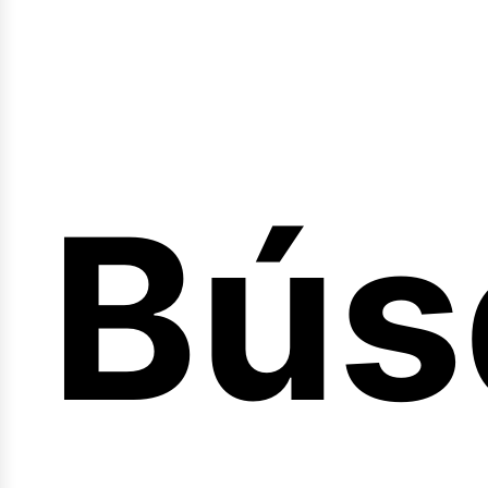
Bús
nici