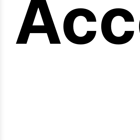
en
Acc