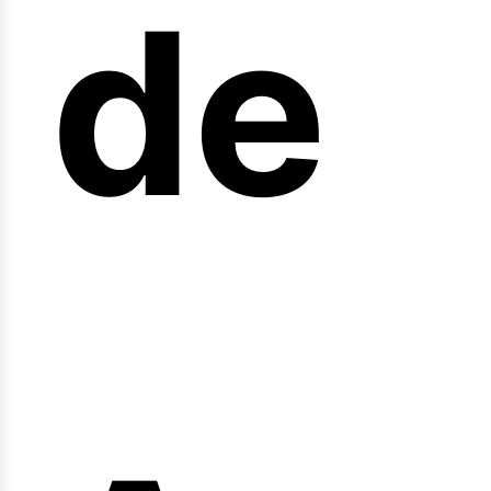
arr
de