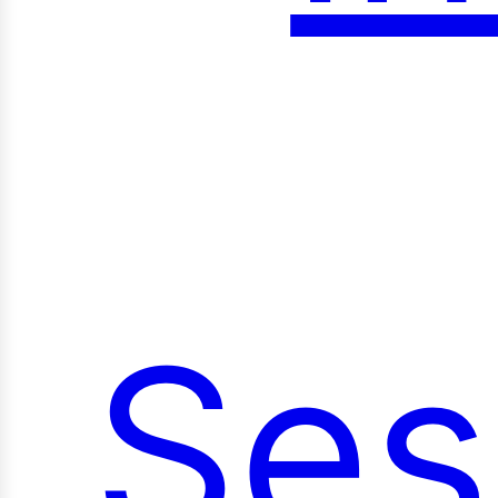
roy
Ses