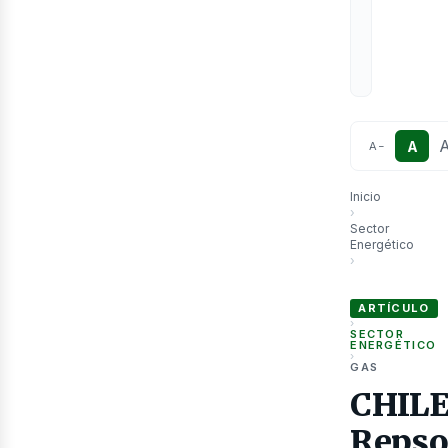
etr
A
A
−
Inicio
›
Sector
Energético
›
CHILE: Repsol fl
ARTÍCULO
›
SECTOR
ENERGÉTICO
›
GAS
CHILE
Repso