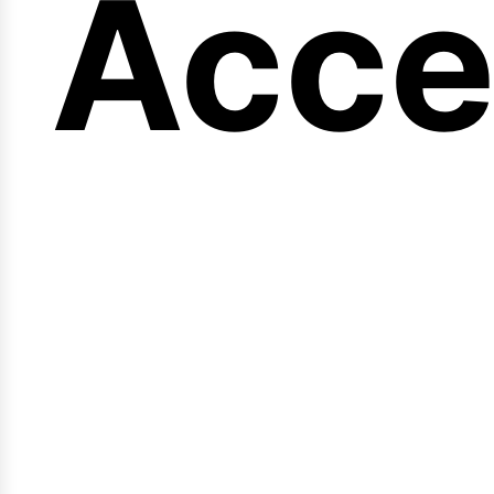
eng
Acce