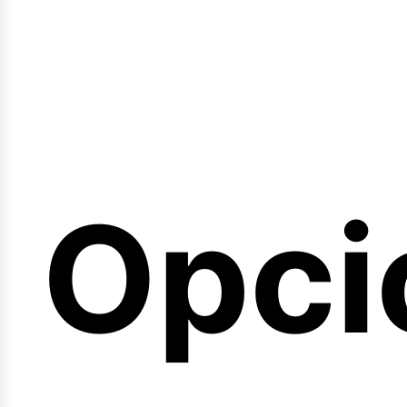
emin
Opci