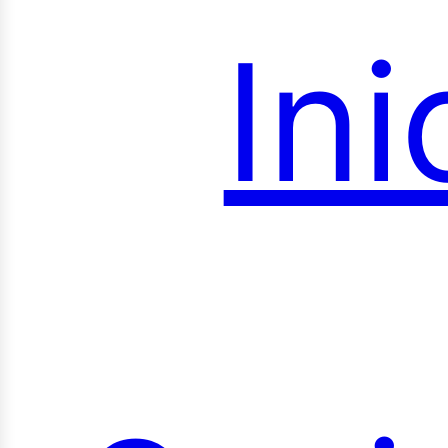
Ini
roye