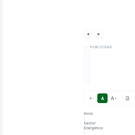
etró
Noticias
Artículo
◀
▶
A
A
A
−
+
Inicio
›
Sector
Energético
›