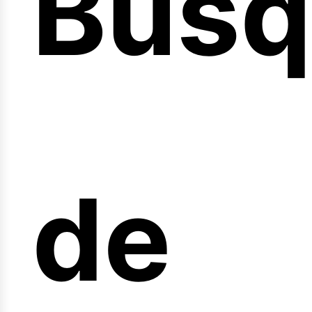
Búsq
nicio
de