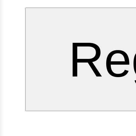
ervi
Re