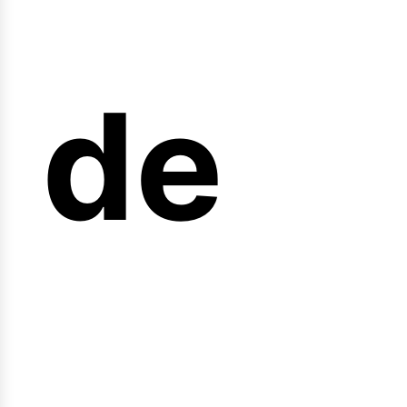
arre
de