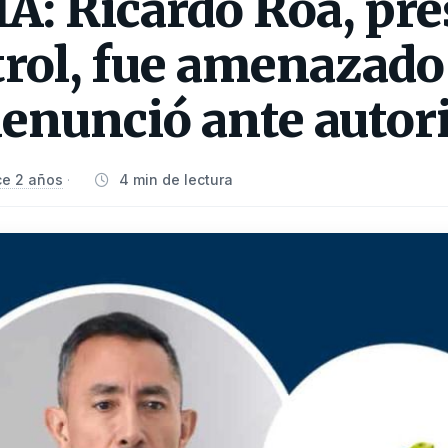
: Ricardo Roa, pre
rol, fue amenazado
denunció ante autor
e 2 años
4 min de lectura
·