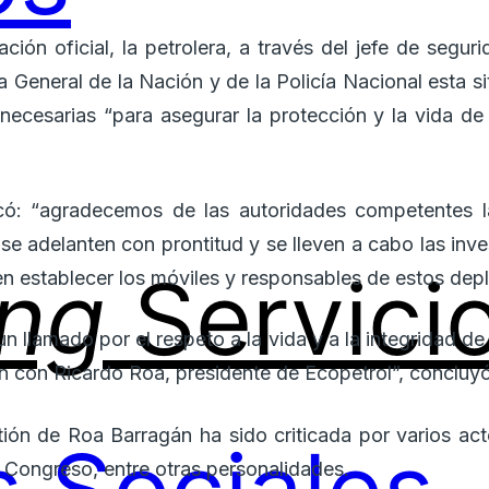
ión oficial, la petrolera, a través del jefe de segur
a General de la Nación y de la Policía Nacional esta 
necesarias “para asegurar la protección y la vida de
có: “agradecemos de las autoridades competentes l
e adelanten con prontitud y se lleven a cabo las inve
ing
Servici
n establecer los móviles y responsables de estos depl
n llamado por el respeto a la vida y a la integridad d
ón con Ricardo Roa, presidente de Ecopetrol”, concluy
ión de Roa Barragán ha sido criticada por varios act
Congreso, entre otras personalidades.