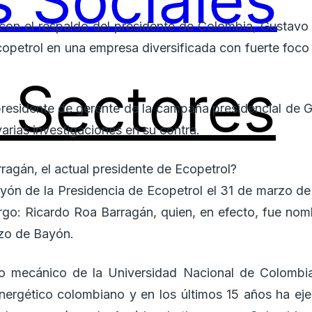
 Sociales
on el respaldo del presidente de Colombia, Gustavo Pe
copetrol en una empresa diversificada con fuerte foco
Sectores
residente de gerente de la campaña presidencial de G
arias investigaciones en su contra.
ragán, el actual presidente de Ecopetrol?
Bayón de la Presidencia de Ecopetrol el 31 de marzo de
rgo: Ricardo Roa Barragán, quien, en efecto, fue nom
azo de Bayón.
ro mecánico de la Universidad Nacional de Colombi
energético colombiano y en los últimos 15 años ha eje