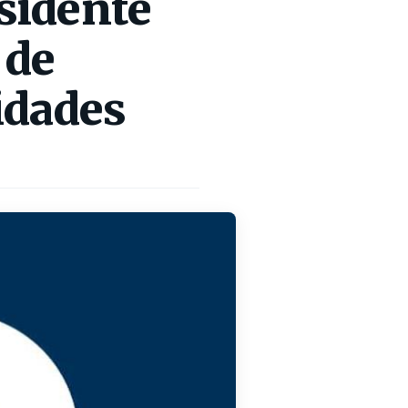
sidente
 de
idades