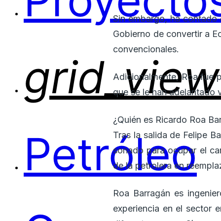
Proyectos
Sin embargo, ha contado c
Gobierno de convertir a E
convencionales.
grid_view
Adicionalmente, Roa fue p
que se le han adelantado v
¿Quién es Ricardo Roa Bar
Petróleo
Tras la salida de Felipe 
sonado para ocupar el ca
de la petrolera en reempl
Roa Barragán es ingenie
experiencia en el sector 