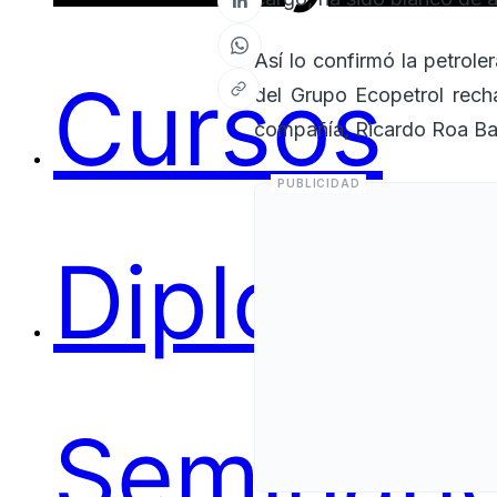
Así lo confirmó la petrole
Cursos
del Grupo Ecopetrol rech
compañía, Ricardo Roa Bar
Diplomas
Seminari