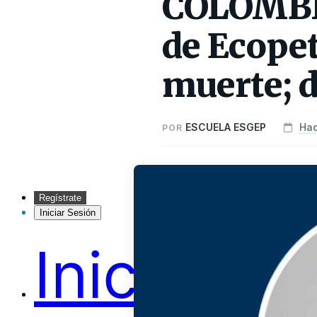
COLOMBIA
de Ecopet
muerte; 
ESCUELA ESGEP
Hac
POR
Regístrate
Iniciar Sesión
Inicio