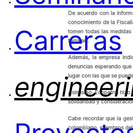
De acuerdo con la informac
conocimiento de la Fiscalí
Carreras
tomen todas las medidas 
familiar”.
Además, la empresa indi
denuncias esperando que s
engineer
lugar con las que se puede
Asimismo, Ecopetrol hizo u
solidaridad y consideraci
Cabe recordar que la gest
colombiano, miembros del 