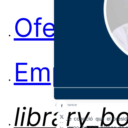
Ofertas
Empleos
library_b
Foto: finance
Se conoció que el presid
cargo, ha sido blanco de 