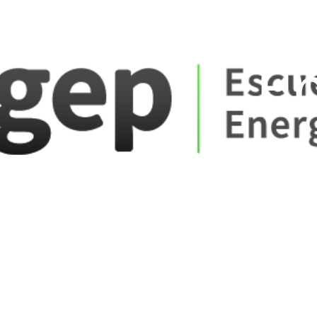
ate_fare
E