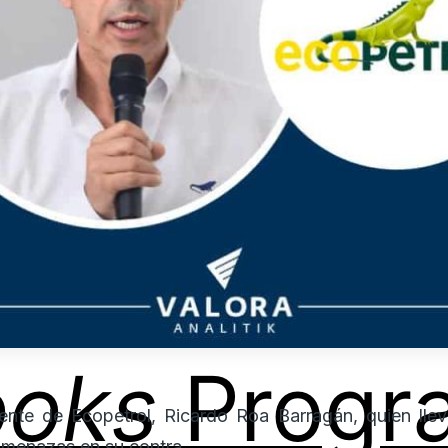
ooks
Progr
ente de Ecopetrol, Ricardo Roa Barragán, quien ll
amenazas en su contra.