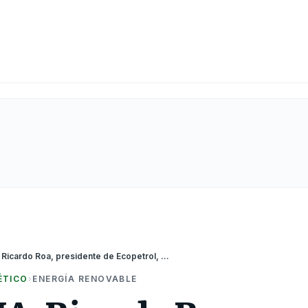
COLOMBIA: Ricardo Roa, presidente de Ecopetrol, fue amenazado de muerte; denunció ante autoridades
ÉTICO
›
ENERGÍA RENOVABLE