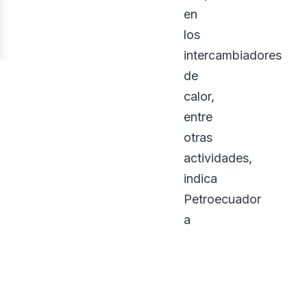
en
los
intercambiadores
de
calor,
entre
otras
actividades,
indica
Petroecuador
a
través
de
un
comunicado.