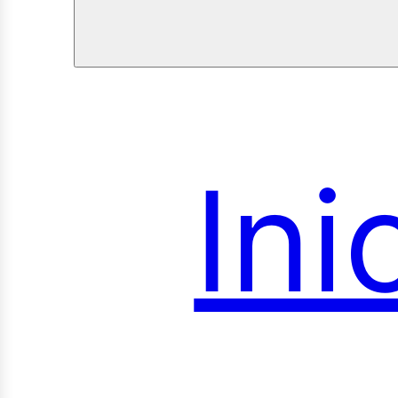
Ini
roye