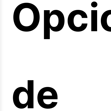
Opci
arre
de