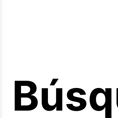
Sesió
Búsq