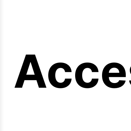
ng
Acce