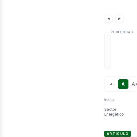
etr
Noticias
◀
▶
A
A
A
−
Inicio
›
Sector
Energético
›
Energía verde: Pe
ARTÍCULO