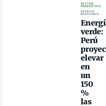
›
SECTOR
ENERGÉTICO
›
ENERGÍA
RENOVABLE
Energí
Gas
verde:
Perú
proyec
elevar
en
un
150
%
las