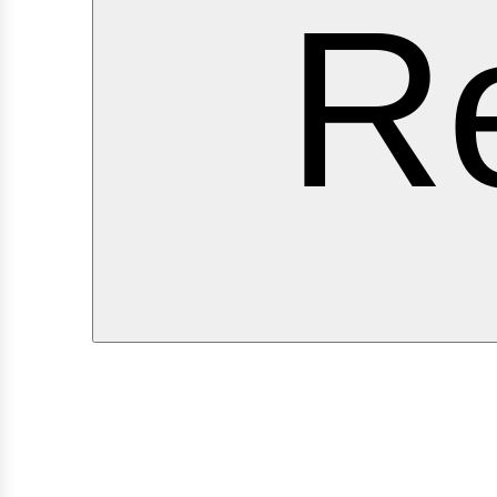
erv
Re