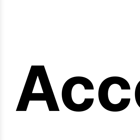
en
Acc