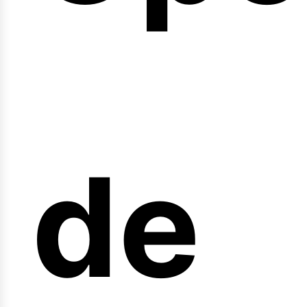
arr
de