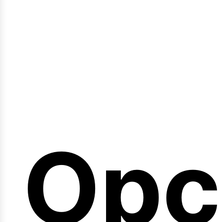
emi
Opc