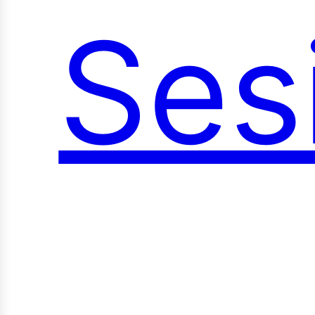
Ses
oci