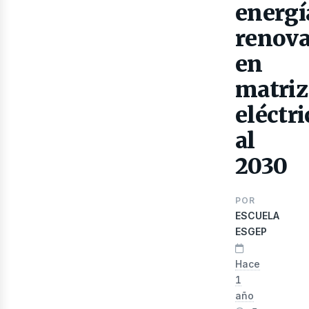
energí
renova
en
matriz
eléctri
lec
al
2030
POR
ESCUELA
ESGEP
Hace
1
año