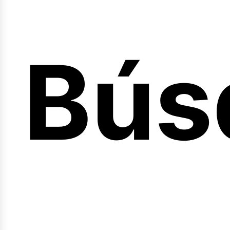
Bús
nici