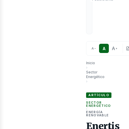
etró
A
A
A
−
+
Inicio
›
Sector
Energético
›
Enertis Applus+ impulsa
ARTÍCULO
›
SECTOR
ENERGÉTICO
›
ENERGÍA
RENOVABLE
Enertis