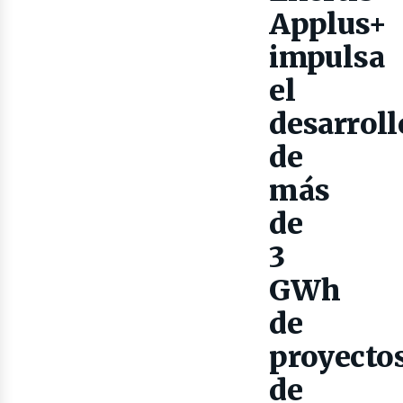
as
Applus+
impulsa
el
desarroll
de
más
de
3
GWh
de
proyecto
de