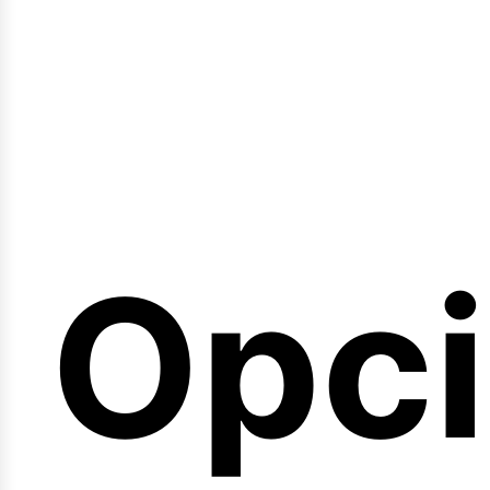
emin
Opc