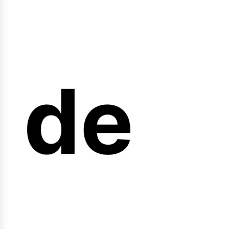
arre
de