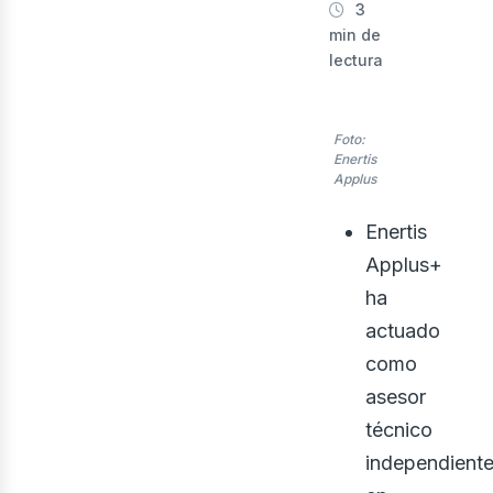
nerg
3
min de
lectura
Foto:
Enertis
Applus
Enertis
Applus+
ha
actuado
como
asesor
técnico
independient