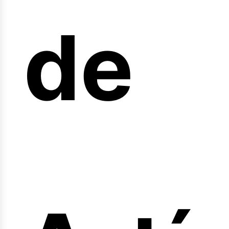
de
fert