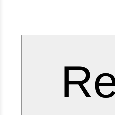
ervi
Re