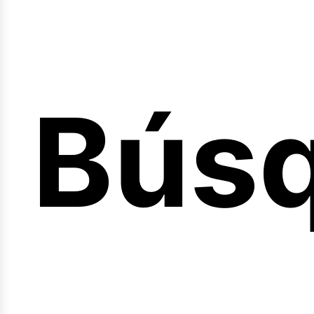
Bús
nicio