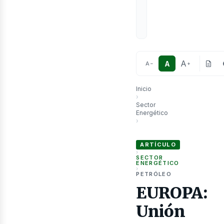
A
A
A
−
+
Inicio
›
Sector
Energético
›
EUROPA: Unión Europea oficia
as
ARTÍCULO
›
SECTOR
ENERGÉTICO
›
PETRÓLEO
EUROPA:
Unión