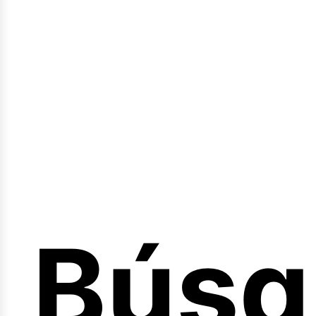
Sesió
Búsq