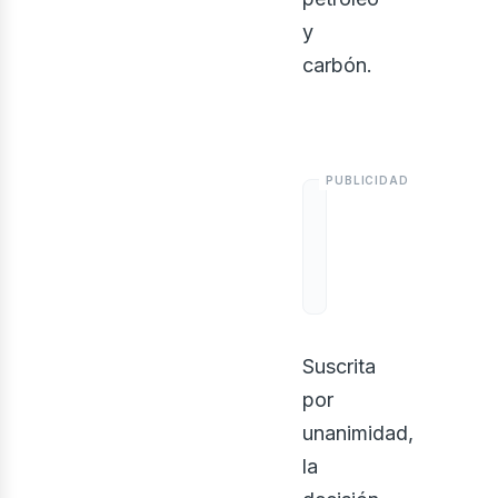
y
bus
carbón.
Suscrita
por
unanimidad,
la