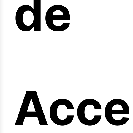
arre
de
eng
Acce