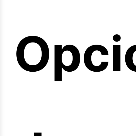
emin
Opci