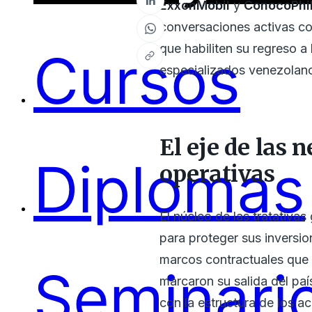
ExxonMobil
y
ConocoPhil
conversaciones activas co
que habiliten su regreso a
Cursos
especializados venezolano
El eje de las 
Diplomas
operativas
El núcleo de las tratativas
para proteger sus inversi
marcos contractuales que r
Seminari
marcaron su salida del pa
con la estructura de los a