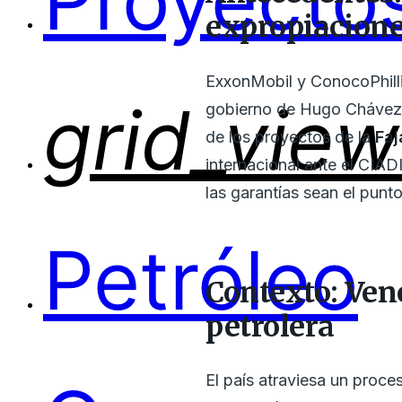
Proyectos
expropiacion
ExxonMobil y ConocoPhilli
grid_view
gobierno de Hugo Chávez 
de los proyectos de la
Faj
internacional ante el CIAD
las garantías sean el punt
Petróleo
Contexto: Ven
petrolera
El país atraviesa un proc