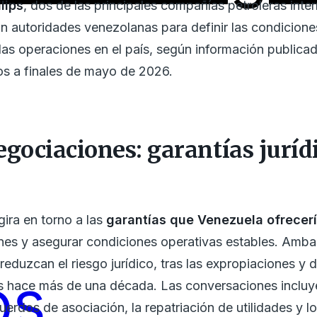
lips
, dos de las principales compañías petroleras inte
n autoridades venezolanas para definir las condicione
 las operaciones en el país, según información public
s a finales de mayo de 2026.
negociaciones: garantías juríd
 gira en torno a las
garantías que Venezuela ofrecer
ones y asegurar condiciones operativas estables. Am
eduzcan el riesgo jurídico, tras las expropiaciones y d
os
ís hace más de una década. Las conversaciones inclu
cuerdos de asociación, la repatriación de utilidades y