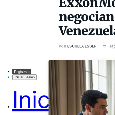
ExxonMob
negocian 
Venezuel
ESCUELA ESGEP
Hac
POR
Regístrate
Iniciar Sesión
Inicio