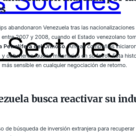
 Sociales
es
ps abandonaron Venezuela tras las nacionalizaciones 
Sectores
entre 2007 y 2008, cuando el Estado venezolano tomó
a Petrolífera del Orinoco
. Ambas compañías iniciaron
I y obtuvieron laudos millonarios en su favor. Esta hist
o más sensible en cualquier negociación de retorno.
ezuela busca reactivar su ind
eso de búsqueda de inversión extranjera para recupera