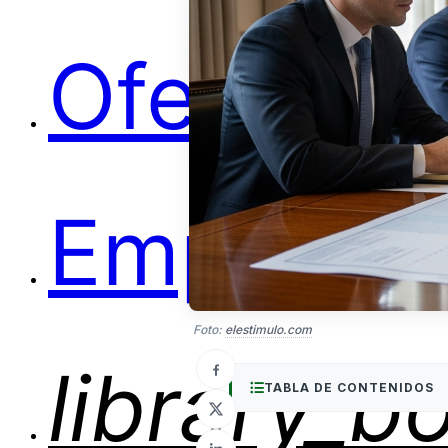
Ofertas
Empleos
Foto:
elestimulo.com
library_b
TABLA DE CONTENIDOS