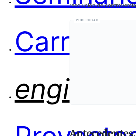
resolución de controversia
Carreras
engineer
Antecedentes: