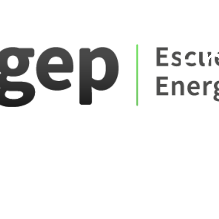
ate_fare
E