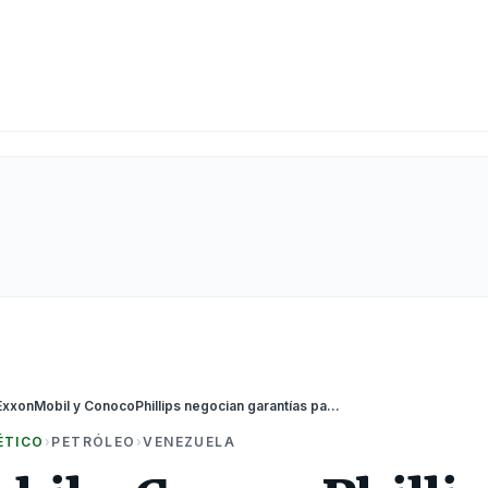
ExxonMobil y ConocoPhillips negocian garantías para volver a Venezuela
ÉTICO
›
PETRÓLEO
›
VENEZUELA