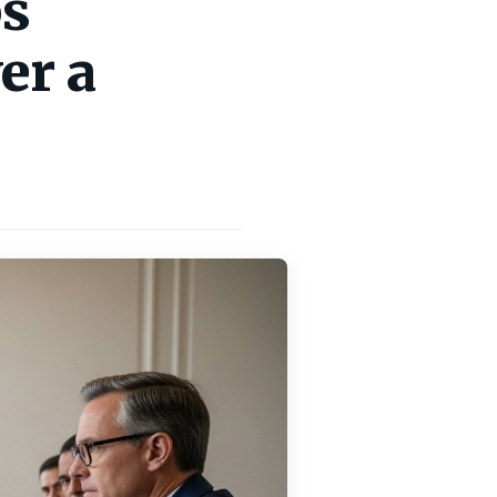
ps
er a