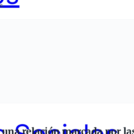
s.
ing
Servici
 una relación marcada por la