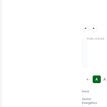
etr
Noticias
Artículos
◀
▶
A
A
A
−
Inicio
›
Sector
Energético
›