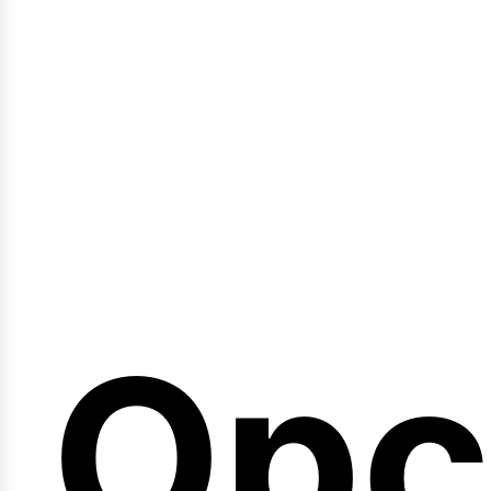
emi
Opc