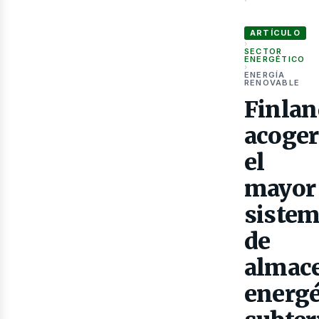
Finlandia acoger
ARTÍCULO
›
SECTOR
ENERGÉTICO
›
ENERGÍA
RENOVABLE
Finlan
Gas
acoger
el
mayor
siste
de
almac
energé