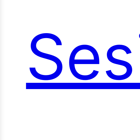
Ses
oci