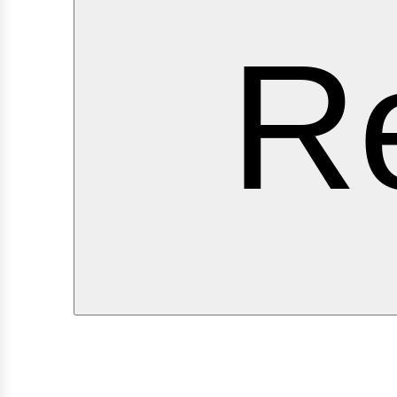
erv
Re