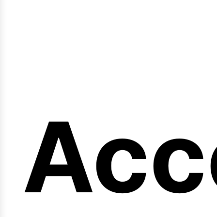
en
Acc