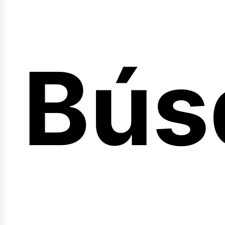
Bús
nici