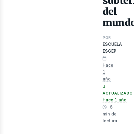
subter
del
mund
POR
ESCUELA
ESGEP
Hace
lec
1
año
ACTUALIZADO
Hace 1 año
6
min de
lectura