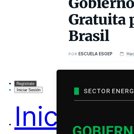
Gobierno 
Gratuita 
Brasil
ESCUELA ESGEP
Hac
POR
Regístrate
Iniciar Sesión
Inicio