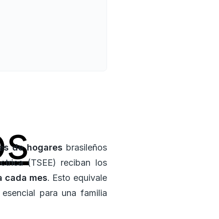
os
es de hogares
brasileños
ctrica (TSEE) reciban los
a cada mes
. Esto equivale
esencial para una familia