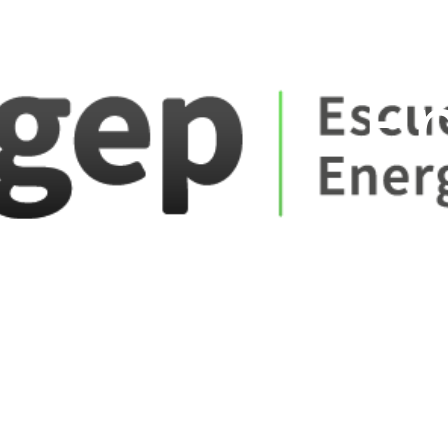
ate_fare
E