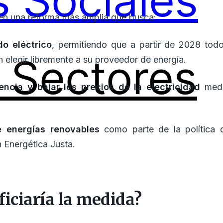
 Sociales
en una reforma más amplia que busca:
do eléctrico
, permitiendo que a partir de 2028 todo
Sectores
 elegir libremente a su proveedor de energía.
ncia y bajar los precios de la electricidad
media
e energías renovables
como parte de la política d
 Energética Justa.
ficiaría la medida?