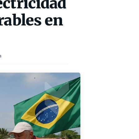
ctricidad
rables en
a