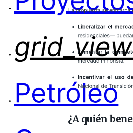
Proyectos
La propuesta se enmarca 
Liberalizar el merca
grid_view
residenciales— puedan
Fomentar la compete
mercado minorista.
Incentivar el uso d
Petróleo
Nacional de Transición
¿A quién bene