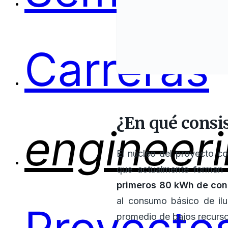
Carreras
¿En qué consis
engineer
El núcleo del proyecto co
que actualmente forman p
primeros 80 kWh de con
al consumo básico de ilu
promedio de bajos recurso