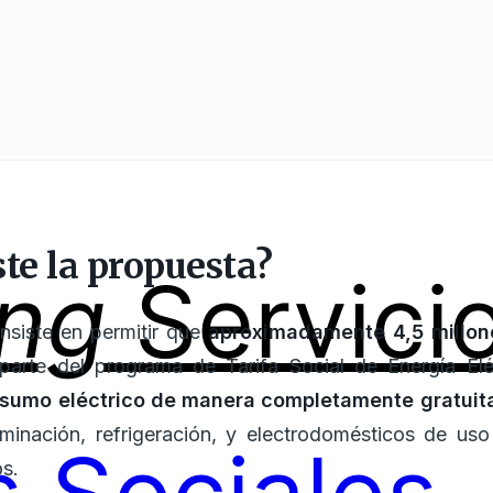
te la propuesta?
ing
Servici
nsiste en permitir que
aproximadamente 4,5 millon
arte del programa de Tarifa Social de Energía Elé
sumo eléctrico de manera completamente gratuit
minación, refrigeración, y electrodomésticos de uso 
s.