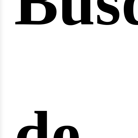
Bús
nici
de