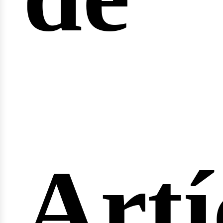
fert
Artí