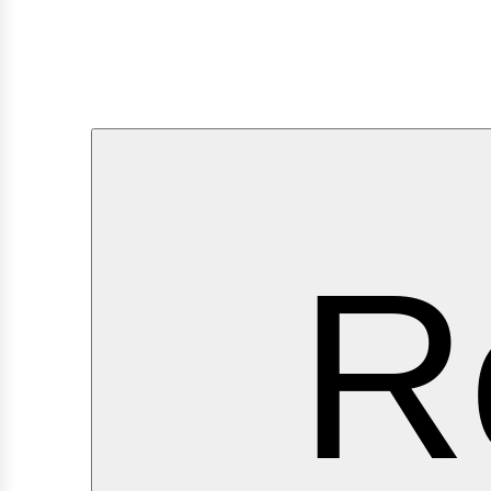
ervi
R