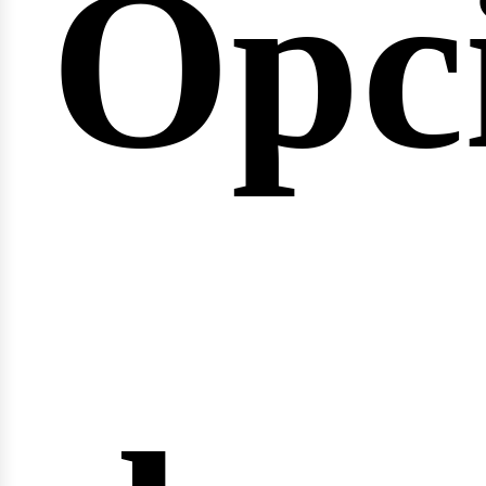
Opc
arre