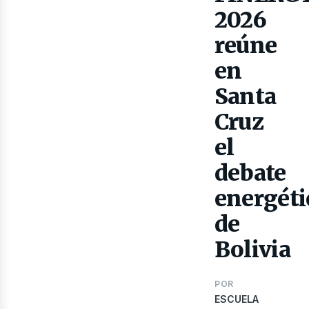
as
2026
reúne
en
Santa
Cruz
el
debate
energéti
de
Bolivia
POR
ESCUELA