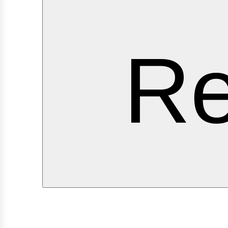
ervi
Re