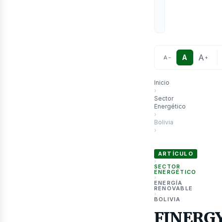
A
A
A
−
+
Inicio
›
Sector
Energético
›
Bolivia
›
FINERGY 2026 reúne en
ARTÍCULO
›
SECTOR
ENERGÉTICO
›
ENERGÍA
RENOVABLE
›
BOLIVIA
FINERG