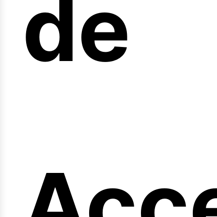
arr
de
Acc