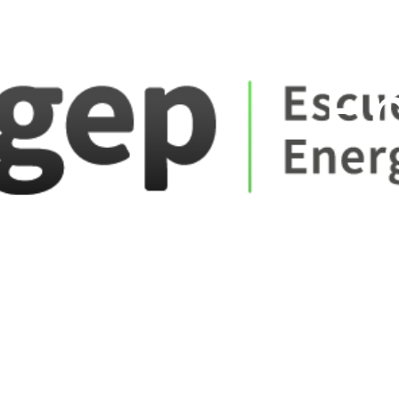
ate_fare
E