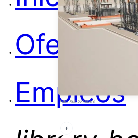
Ofertas
Empleos
Foto: Rumbo Minero
library_b