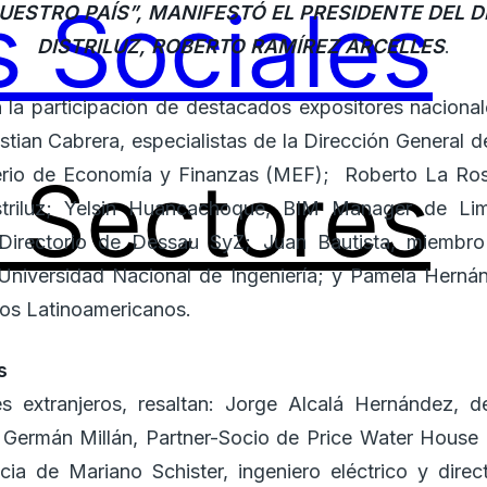
 Sociales
UESTRO PAÍS”, MANIFESTÓ EL PRESIDENTE DEL 
DISTRILUZ, ROBERTO RAMÍREZ ARCELLES
.
la participación de destacados expositores nacionale
Sectores
istian Cabrera, especialistas de la Dirección General 
terio de Economía y Finanzas (MEF); Roberto La Ros
triluz; Yelsin Huancachoque, BIM Manager de Lim
 Directorio de Dessau SyZ; Juan Bautista, miembro
 Universidad Nacional de Ingeniería; y Pamela Herná
os Latinoamericanos.
s
s extranjeros, resaltan: Jorge Alcalá Hernández, d
y Germán Millán, Partner-Socio de Price Water House
ia de Mariano Schister, ingeniero eléctrico y direc