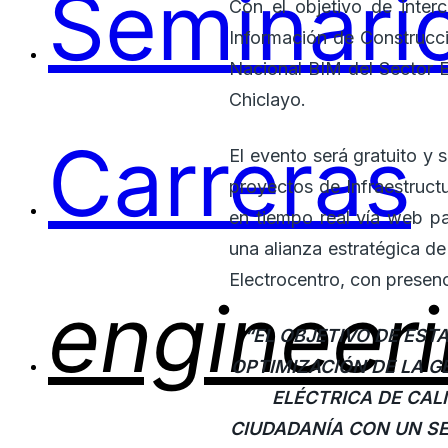
Con el objetivo de inte
Información de Construcci
Nacional BIM del Sector E
Carreras
Chiclayo.
El evento será gratuito y
proyectos de Infraestructu
en tiempo real vía web p
una alianza estratégica de
engineer
Electrocentro, con presenci
“EL OBJETIVO DE EST
OPTIMIZACIÓN DE LA G
ELÉCTRICA DE CALI
CIUDADANÍA CON UN SE