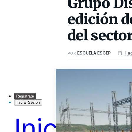
Grupo Dis
edición 
del sector
ESCUELA ESGEP
Hac
POR
Regístrate
Iniciar Sesión
Inicio