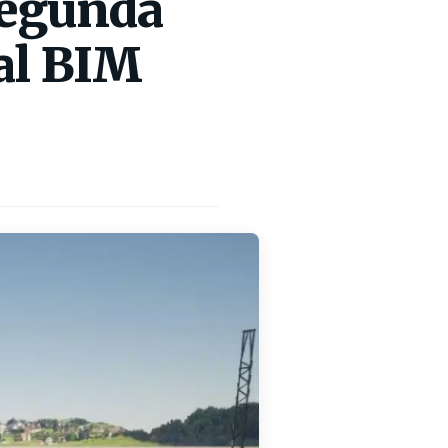
 segunda
al BIM