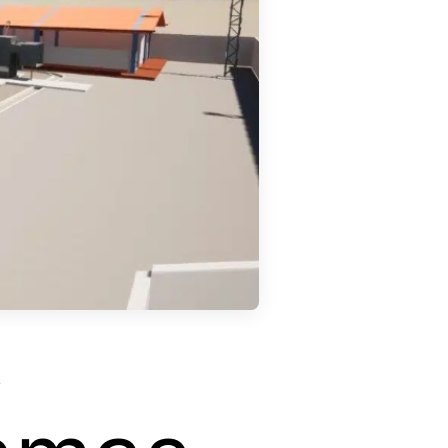
amas
.