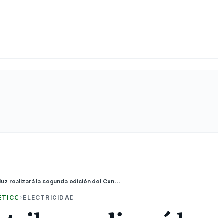
Grupo Distriluz realizará la segunda edición del Congreso Nacional BIM del sector electricidad
ÉTICO
›
ELECTRICIDAD