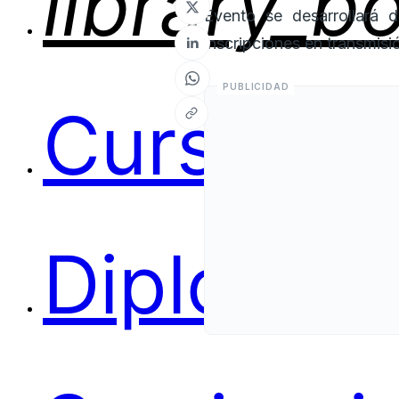
Evento se desarrollará 
inscripciones en transmisió
Cursos
Diplomas
Seminari