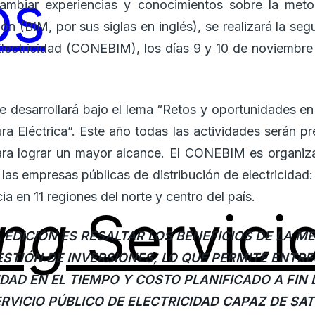
rcambiar experiencias y conocimientos sobre la met
ón (BIM, por sus siglas en inglés), se realizará la se
lectricidad (CONEBIM), los días 9 y 10 de noviembre
 se desarrollará bajo el lema “Retos y oportunidades e
ra Eléctrica”. Este año todas las actividades serán p
ara lograr un mayor alcance. El CONEBIM es organizad
 las empresas públicas de distribución de electricidad
ing
Servici
a en 11 regiones del norte y centro del país.
A EDICIÓN ES RESALTAR LOS BENEFICIOS DE LA M
ESTIÓN DE INVERSIONES, LO QUE PERMITE ENT
DAD EN EL TIEMPO Y COSTO PLANIFICADO A FIN 
RVICIO PÚBLICO DE ELECTRICIDAD CAPAZ DE SA