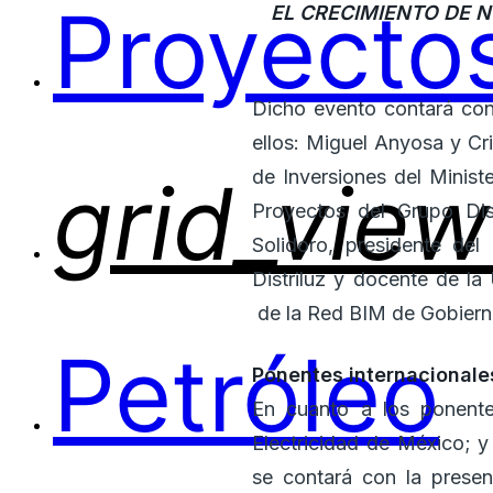
Proyectos
EL CRECIMIENTO DE N
Dicho evento contará con 
grid_view
ellos: Miguel Anyosa y Cr
de Inversiones del Minis
Proyectos del Grupo Dis
Solidoro, presidente del
Distriluz y docente de la
Petróleo
de la Red BIM de Gobiern
Ponentes internacionale
En cuanto a los ponente
Electricidad de México; 
se contará con la presenc