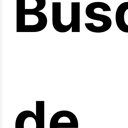
Bús
nici
de