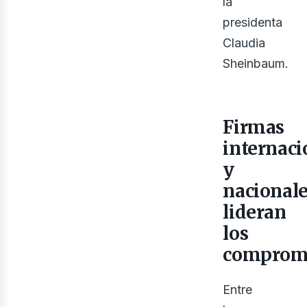
la
presidenta
Claudia
Sheinbaum.
bus
Firmas
internaci
y
nacional
lideran
los
comprom
Entre