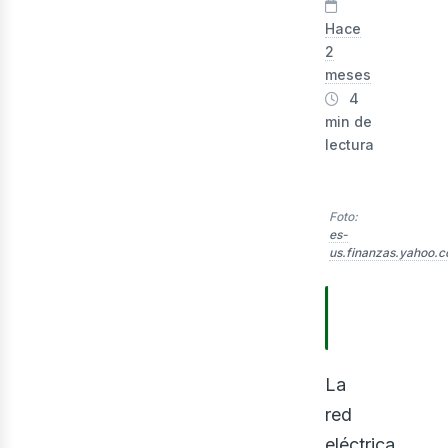
lect
Hace
2
meses
4
min de
lectura
Foto:
es-
us.finanzas.yahoo.
TABLA DE
CONTENIDO
La
red
eléctrica