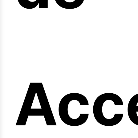
eng
Acc