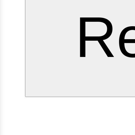
erv
Re