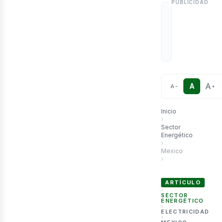
etr
A
A
A
−
+
Inicio
›
Sector
Energético
›
Mexico
›
Inversión privada e
ARTÍCULO
›
SECTOR
ENERGÉTICO
›
ELECTRICIDAD
›