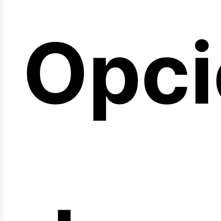
emin
Opci