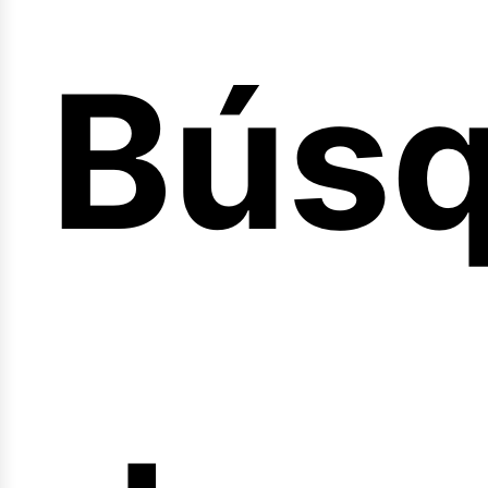
Bús
nicio