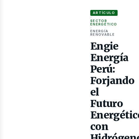
Engie Energía Perú: Forja
ARTÍCULO
as
›
SECTOR
ENERGÉTICO
›
ENERGÍA
RENOVABLE
Engie
Energía
Perú:
Forjando
el
Futuro
Energétic
con
Hidrógen