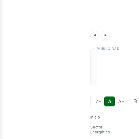
etró
Noticias
Artícu
◀
▶
A
A
A
−
+
Inicio
›
Sector
Energético
›