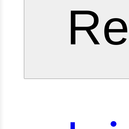
ervi
Re