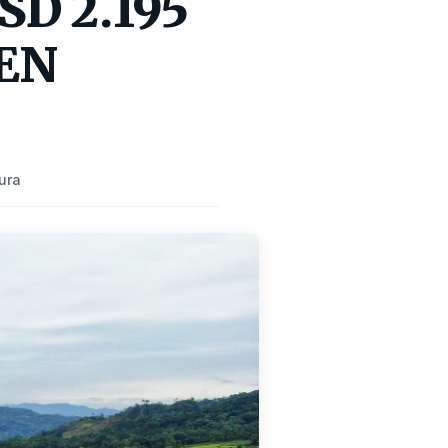
USD 2.195
EN
ura