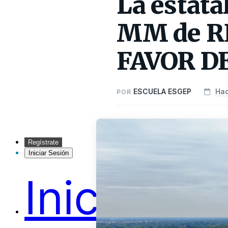
La estata
MM de R
FAVOR D
ESCUELA ESGEP
Hac
POR
Regístrate
Iniciar Sesión
Inicio