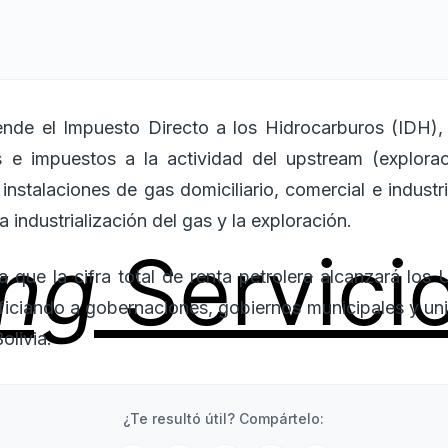
ende el Impuesto Directo a los Hidrocarburos (IDH), 
as e impuestos a la actividad del upstream (explorac
 instalaciones de gas domiciliario, comercial e indust
a industrialización del gas y la exploración.
ing
Servici
ma que la cifra total de renta petrolera alcanzará los
ciando a gobernaciones, gobiernos municipales y uni
livia.
¿Te resultó útil? Compártelo: