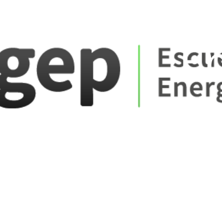
ate_fare
E