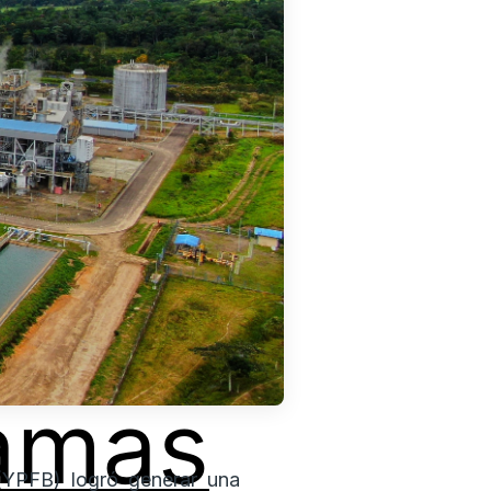
amas
 (YPFB) logró generar una