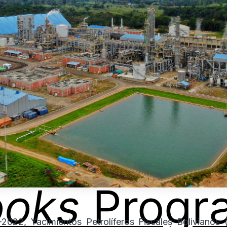
ooks
Progr
2022, Yacimientos Petrolíferos Fiscales Bolivianos