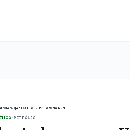
La estatal petrolera genera USD 2.195 MM de RENTA PETROLERA EN FAVOR DE COCHABAMBA
ÉTICO
›
PETRÓLEO