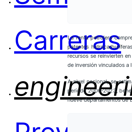
Carreras
La renta petrolera compr
patentes hidrocarburífer
recursos se reinvierten en
de inversión vinculados a l
engineer
A nivel nacional, se esti
período 2006-2023, benefi
nueve departamentos de Bo