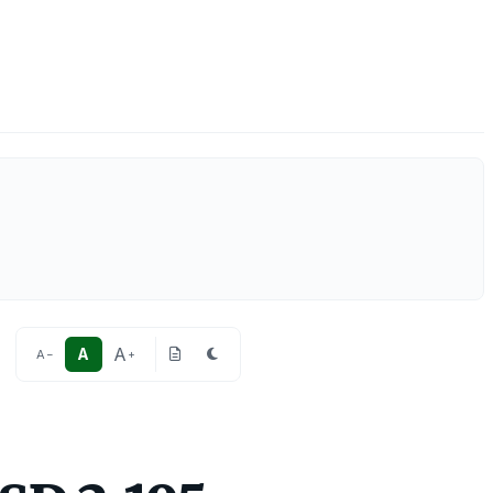
A
A
A
−
+