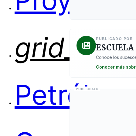
Proyectos
grid_view
PUBLICADO POR
ESCUELA
Conoce los sucesos
Conocer más sobr
Petróleo