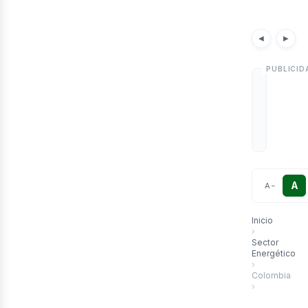
etr
Noticias
Artícu
◀
▶
A
A
−
Inicio
›
Sector
Energético
›
Colombia
›
Lorito: el ma