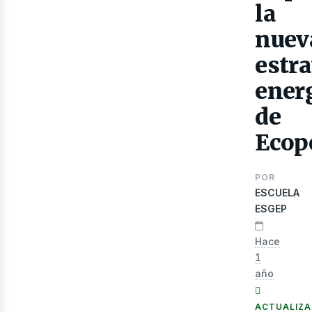
la
nuev
estra
ener
de
Ecop
lec
POR
ESCUELA
ESGEP
Hace
1
año
ACTUALIZ