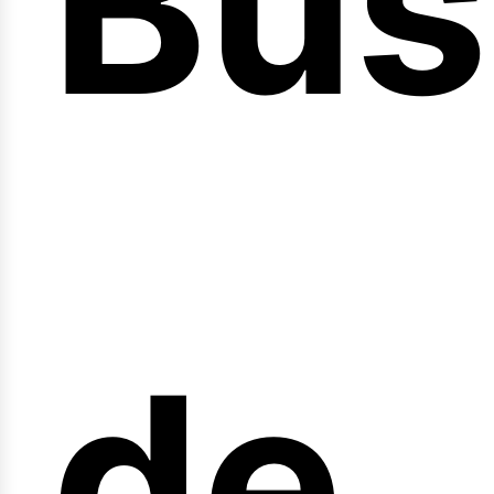
Bús
nici
de