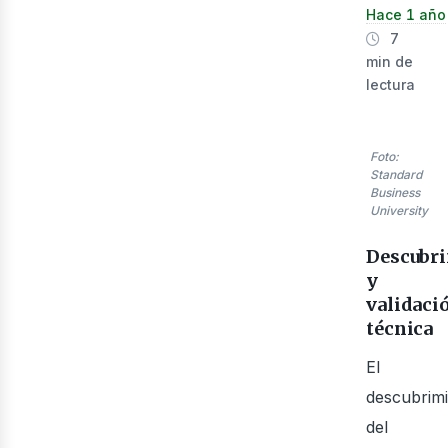
Hace 1 año
7
min de
lectura
Foto:
Standard
Business
University
Descubr
y
validaci
técnica
El
descubrim
del