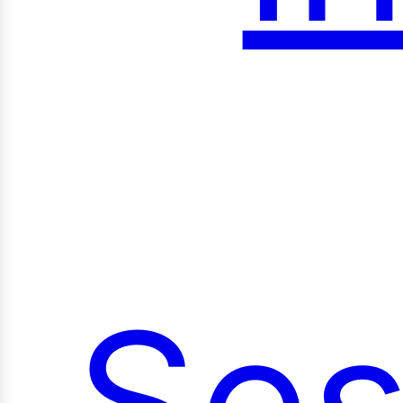
roy
Ses