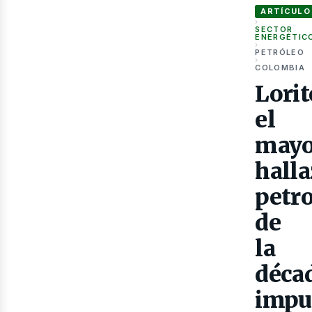
ARTÍCULO
›
SECTOR
ENERGÉTIC
›
PETRÓLEO
›
COLOMBIA
Lorit
Gas
el
mayo
hall
petr
de
la
déca
impu