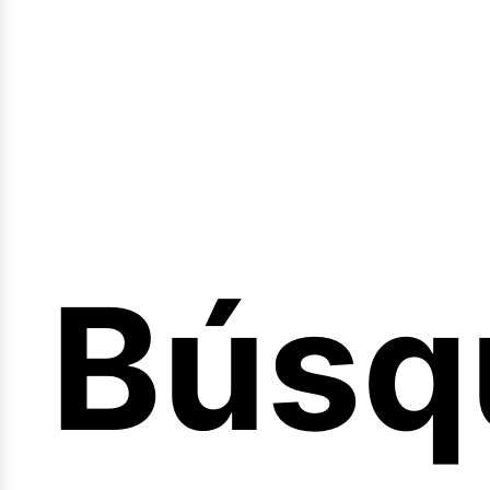
Búsq
nicio