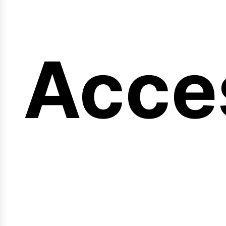
ng
Acce