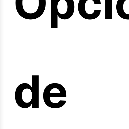
Opci
arre
de