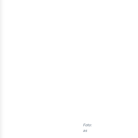
nerg
enov
Foto:
as