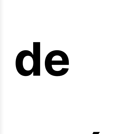
de
fert