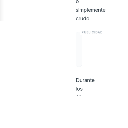
o
simplemente
crudo.
Durante
los
últimos
5
años,
las
exportaciones