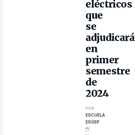
eléctricos
que
se
adjudicar
en
primer
lect
semestre
de
2024
POR
ESCUELA
ESGEP