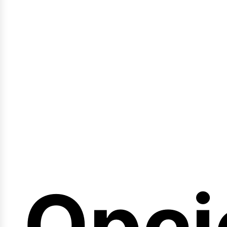
emin
Opci