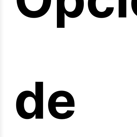
arre
de