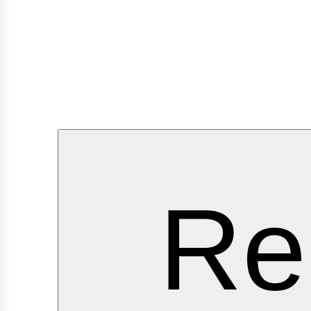
ervi
Re