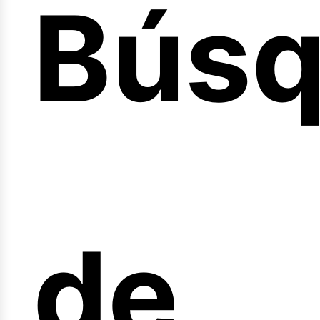
Bús
nicio
de