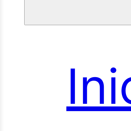
Ini
roye