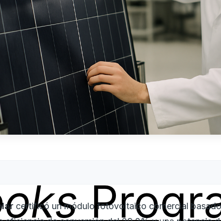
ooks
Progr
olar
certificó un módulo fotovoltaico comercial basado