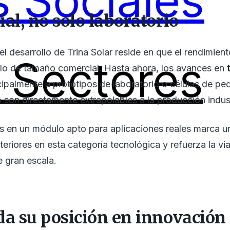
 Sociales
al, no solo laboratorio
el desarrollo de Trina Solar reside en que el rendimien
Sectores
lo de tamaño comercial. Hasta ahora, los avances en
cipalmente a prototipos de laboratorio o células de pe
o son directamente extrapolables a la producción indust
 en un módulo apto para aplicaciones reales marca una
nteriores en esta categoría tecnológica y refuerza la v
e gran escala.
da su posición en innovación 