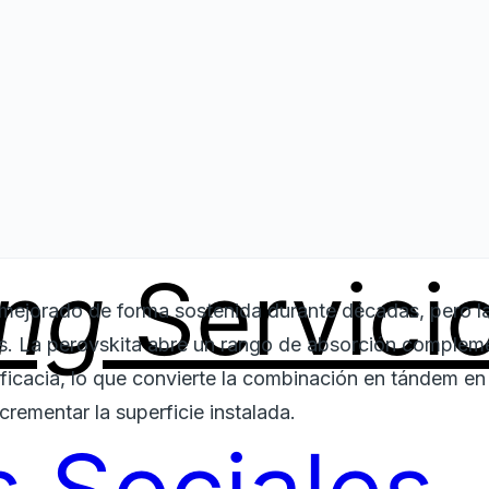
ing
Servici
n mejorado de forma sostenida durante décadas, pero l
cos. La perovskita abre un rango de absorción complemen
ficacia, lo que convierte la combinación en tándem en
ncrementar la superficie instalada.