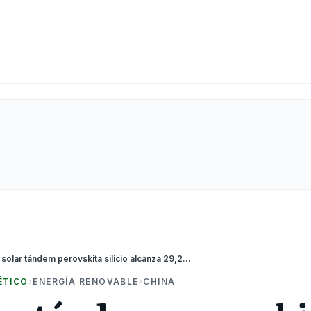
Panel solar tándem perovskita silicio alcanza 29,2% de eficiencia
ÉTICO
›
ENERGÍA RENOVABLE
›
CHINA