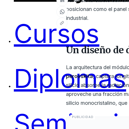
perovskita-silicio
con una
posicionan como el panel 
industrial.
Cursos
Un diseño de d
Diplomas
La arquitectura del módul
perovskita
, captura longi
silicio absorbe la radiació
aproveche una fracción ma
silicio monocristalino, qu
Seminari