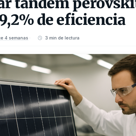
ar tándem perovskit
9,2% de eficiencia
ce 4 semanas
3 min de lectura
·