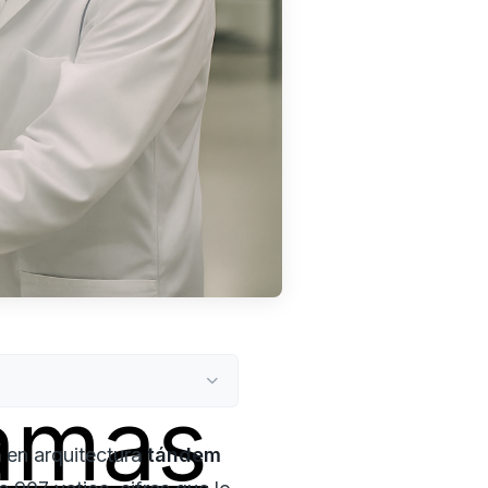
amas
 en arquitectura
tándem