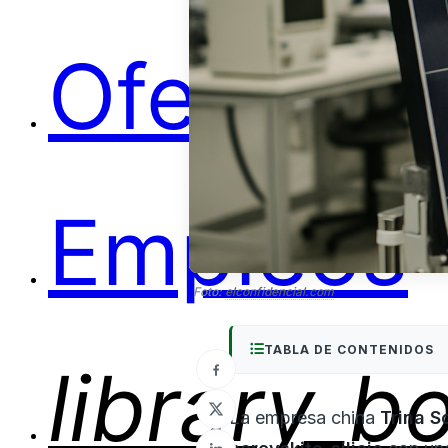
Ofertas
Empleos
Foto:
elconfidencial.com
TABLA DE CONTENIDOS
library_b
La empresa china
Trina S