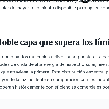
 eficiencia de conversión del 29,2% y una potencia de
solar de mayor rendimiento disponible para aplicacion
oble capa que supera los límit
o combina dos materiales activos superpuestos. La cap
tudes de onda de alta energía del espectro solar, mient
n que atraviesa la primera. Esta distribución espectral 
yor de la luz incidente en comparación con los módu
e operan históricamente con eficiencias comerciales p
os