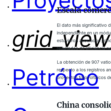
Proyectos
Escala comerci
El dato más significativo d
grid_view
independiente en un módu
estuvieron asociados prin
resultados de eficiencia n
La obtención de 907 vatios
Petróleo
respecto a los registros a
proyectos fotovoltaicos d
China consoli