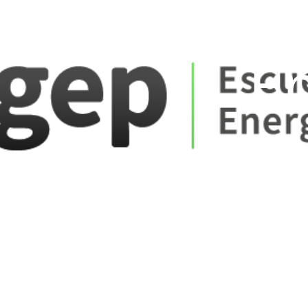
ate_fare
E