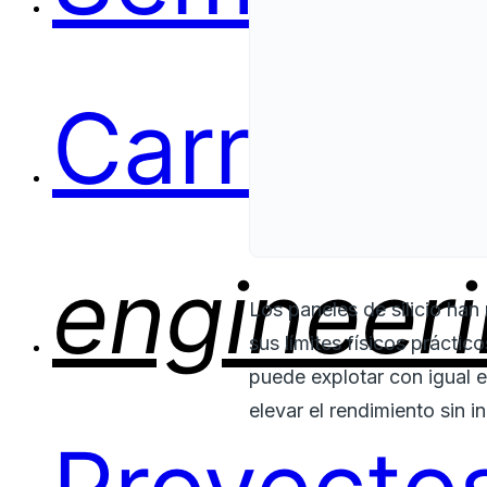
Carreras
engineer
Los paneles de silicio ha
sus límites físicos prácti
puede explotar con igual e
elevar el rendimiento sin i