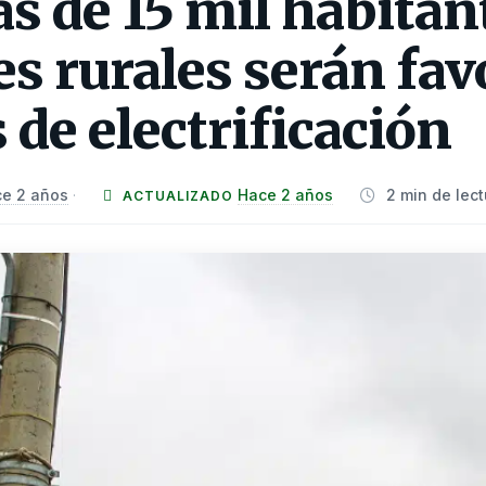
s de 15 mil habitant
es rurales serán fav
 de electrificación
e 2 años
Hace 2 años
2 min de lect
·
ACTUALIZADO