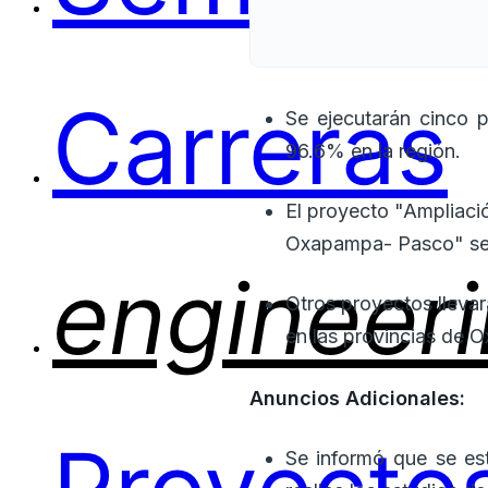
Carreras
Se ejecutarán cinco p
96.6% en la región.
El proyecto "Ampliació
Oxapampa- Pasco" será
engineer
Otros proyectos llevar
en las provincias de 
Anuncios Adicionales:
Se informó que se es