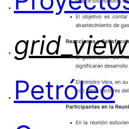
Proyectos
realice los estudios d
El objetivo es conta
abastecimiento de gas
grid_view
Reacciones y Satisfacci
El gobernador de Pas
significarán desarrollo
Petróleo
El ministro Vera, en s
con otros sectores del 
Participantes en la Reun
En la reunión estuvie