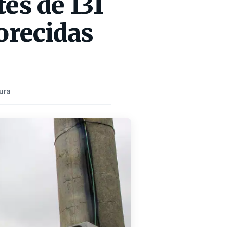
es de 131
orecidas
ura