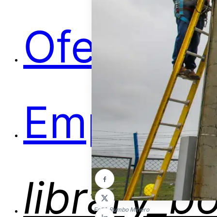
Ofertas
Empleos
library_b
Foto: Rumbo Minero