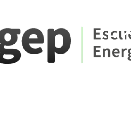
ate_fare
E