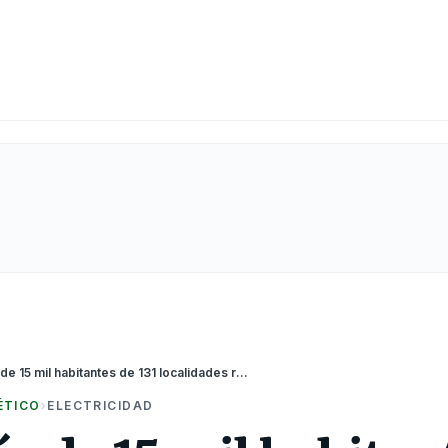
Pasco: Más de 15 mil habitantes de 131 localidades rurales serán favorecidas con obras de electrificación
ÉTICO
›
ELECTRICIDAD