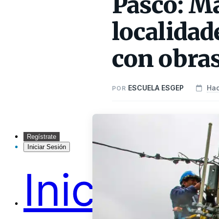
Pasco: Má
localidad
con obras
ESCUELA ESGEP
Hac
POR
Regístrate
Iniciar Sesión
Inicio