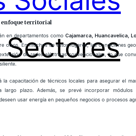
 Sociales
enfoque territorial
Sectores
zarán en departamentos como
Cajamarca, Huancavelica, Lo
tre otros. En muchos de estos lugares, las condiciones geog
extensión de redes eléctricas convencionales, lo que convi
iliente.
á la capacitación de técnicos locales para asegurar el ma
d a largo plazo. Además, se prevé incorporar módulos
eseen usar energía en pequeños negocios o procesos agro