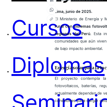
Lima, junio de 2025.
Cursos
El Ministerio de Energía y 
rural con sistemas fotovol
regiones del Perú
. Esta i
comunidades que aún viven s
de bajo impacto ambiental.
Diplomas
Energía solar para la in
El proyecto contempla la
fotovoltaicos, baterías, re
Seminari
actualmente dependen de vel
conexiones para cargar celu