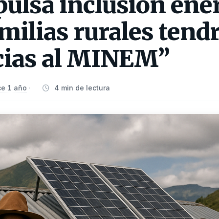
ulsa inclusión ener
milias rurales tend
acias al MINEM”
e 1 año
4 min de lectura
·