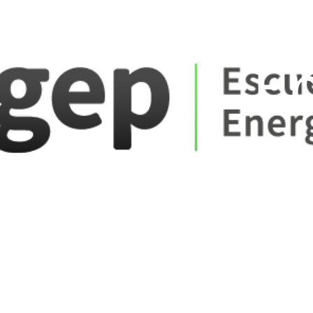
ate_fare
E