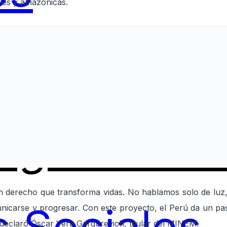
les y amazónicas.
ing
Servici
un derecho que transforma vidas. No hablamos solo de lu
unicarse y progresar. Con este proyecto, el Perú da un pa
”, declaró Óscar Vera Gargurevich, titular del MINEM.