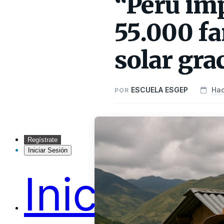
“Perú imp
55.000 fa
solar gr
ESCUELA ESGEP
Hac
POR
Regístrate
Iniciar Sesión
Inicio