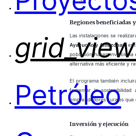
Proyectos
Regiones beneficiadas y 
grid_view
Las instalaciones se reali
Ayacucho y Amazonas
, en
población hacen inviable la 
alternativa más eficiente y res
El programa también incluir
Petróleo
fomentar la sostenibilida
emprendedores rurales que d
Inversión y ejecución