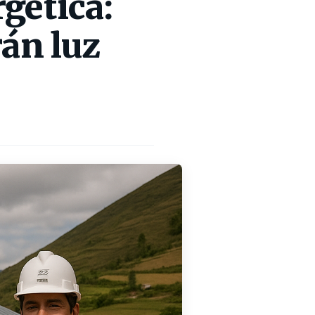
gética:
rán luz