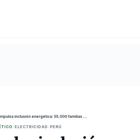
“Perú impulsa inclusión energética: 55.000 familias rurales tendrán luz solar gracias al MINEM”
ÉTICO
›
ELECTRICIDAD
›
PERÚ