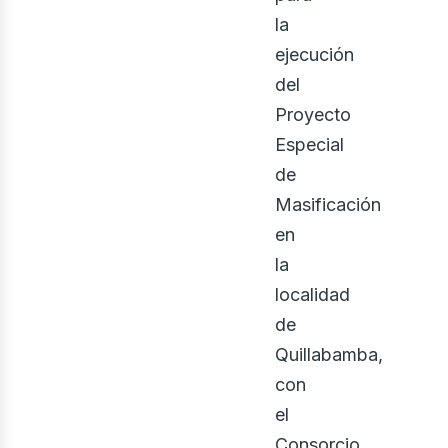
la
ejecución
del
Proyecto
osot
Especial
de
Masificación
en
la
localidad
de
Quillabamba,
con
el
Consorcio