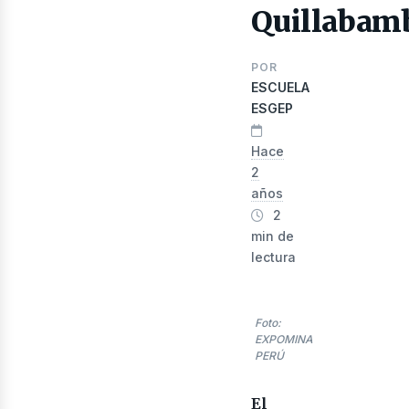
Quillabam
POR
ESCUELA
ESGEP
Hace
2
años
2
min de
lectura
nerg
Foto:
EXPOMINA
PERÚ
El