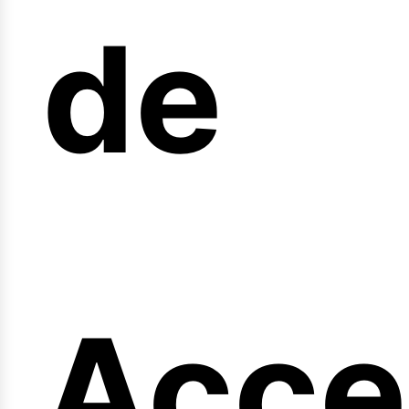
arre
de
Acce