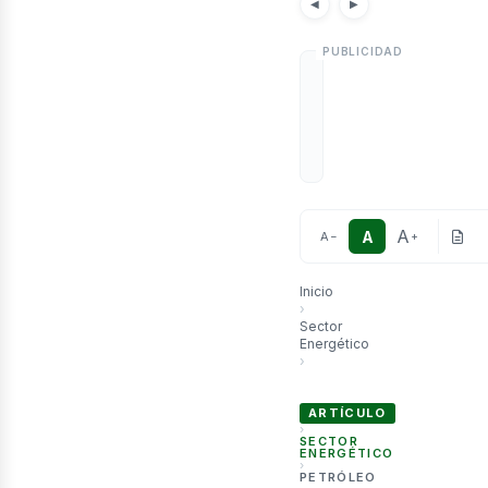
etró
Noticias
Artículos
Noticias por país
◀
▶
A
A
A
−
+
Inicio
›
Sector
Energético
›
PERÚ: Minem suscribió contr
ARTÍCULO
›
SECTOR
ENERGÉTICO
›
PETRÓLEO