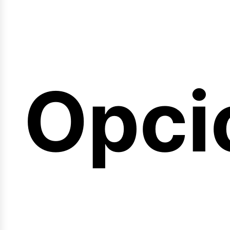
emin
Opci