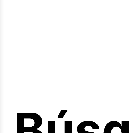
Sesió
Búsq